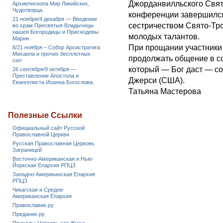
Джорданвилльского Свят
Архиепископа Мир Ликийских,
Чудотворца.
конференции завершился
21 ноября/4 декабря — Введение
сестричеством Свято-Тр
во храм Пресвятыя Владычицы
нашея Богородицы и Приснодевы
молодых талантов.
Марии
При прощании участники 
8/21 ноября – Собор Архистратига
Михаила и прочих бесплотных
продолжать общение в с
сил
который — Бог даст — сос
26 сентября/9 октября —
Преставление Апостола и
Джерси (США).
Евангелиста Иоанна Богослова.
Татьяна Мастерова
Полезные Ссылки
Официальный сайт Русской
Православной Церкви
Русская Православная Церковь
Заграницей
Восточно-Американская и Нью-
Йоркская Епархия РПЦЗ
Западно-Американская Епархия
РПЦЗ
Чикагская и Средне-
Американская Епархия
Православие.ру
Предание.ру