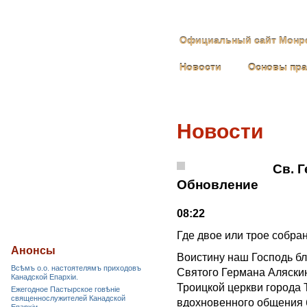
Официальный сайт Монре
Новости
Основы пр
Новости
Св. 
Обновление
08:22
Где двое или трое собран
Анонсы
Воистину наш Господь б
Всѣмъ о.о. настоятелямъ приходовъ
Святого Германа Аляскин
Канадской Епархiи.
Троицкой церкви города 
Ежегодное Пастырское говѣніе
священнослужителей Канадской
вдохновенного общения б