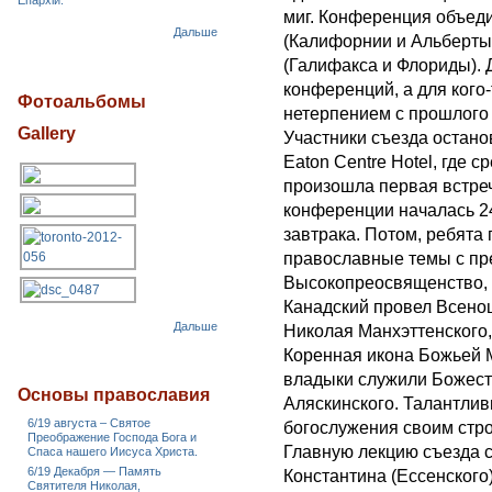
Епархіи.
миг. Конференция объед
Дальше
(Калифорнии и Альберты
(Галифакса и Флориды). 
конференций, а для ког
Фотоальбомы
нетерпением с прошлого 
Gallery
Участники съезда остано
Eaton Centre Hotel, где
произошла первая встре
конференции началась 24
завтрака. Потом, ребята
православные темы с пр
Высокопреосвященство, 
Канадский провел Всено
Дальше
Николая Манхэттенского,
Коренная икона Божьей 
владыки служили Божест
Основы православия
Аляскинского. Талантли
6/19 августа – Святое
богослужения своим стр
Преображение Господа Бога и
Главную лекцию съезда 
Спаса нашего Иисуса Христа.
6/19 Декабря — Память
Константина (Ессенского
Святителя Николая,