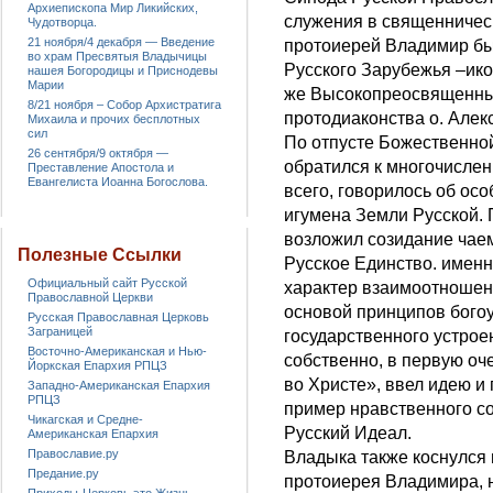
Архиепископа Мир Ликийских,
служения в священничес
Чудотворца.
21 ноября/4 декабря — Введение
протоиерей Владимир бы
во храм Пресвятыя Владычицы
Русского Зарубежья –ик
нашея Богородицы и Приснодевы
Марии
же Высокопреосвященны
8/21 ноября – Собор Архистратига
протодиаконства о. Алек
Михаила и прочих бесплотных
сил
По отпусте Божественн
26 сентября/9 октября —
обратился к многочислен
Преставление Апостола и
Евангелиста Иоанна Богослова.
всего, говорилось об ос
игумена Земли Русской. 
возложил созидание чае
Полезные Ссылки
Русское Единство. имен
Официальный сайт Русской
характер взаимоотношени
Православной Церкви
основой принципов богоу
Русская Православная Церковь
Заграницей
государственного устрое
Восточно-Американская и Нью-
собственно, в первую оч
Йоркская Епархия РПЦЗ
во Христе», ввел идею и
Западно-Американская Епархия
РПЦЗ
пример нравственного с
Чикагская и Средне-
Русский Идеал.
Американская Епархия
Православие.ру
Владыка также коснулся 
Предание.ру
протоиерея Владимира, н