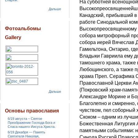
Епархіи.
На субботней всенощной
Высокопреосвященнейши
Дальше
Канадский, прибывший в 
работе Синодальной коми
Фотоальбомы
Высокопреосвященному Г
собора митрофорный про
Gallery
собора иерей Вячеслав 
Гамильтона, Онтарио, г
Владыки Гавриила ему д
тамошнего храма, также 
Любощинского, а также 
храма Преп. Серафима С
Православной Церкви Ам
(Покровский храм-памятн
Дальше
Александре Морине и Бо
Благолепно и смиренно,
чувством, пел соборный 
Основы православия
Скоком – одним из лучши
6/19 августа – Святое
Преображение Господа Бога и
Божественная Литургия 
Спаса нашего Иисуса Христа.
памятными событиями: н
6/19 Декабря — Память
Святителя Николая,
Синода Русской Правосла