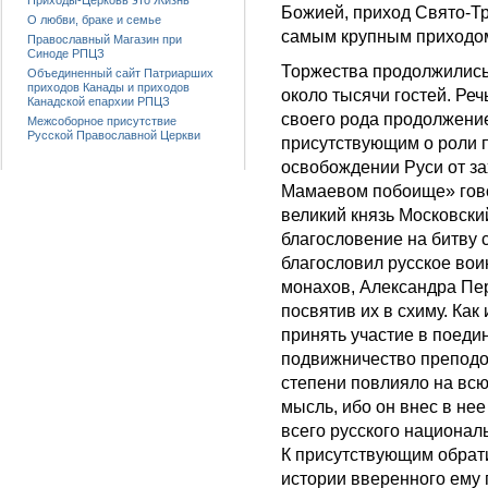
Приходы-Церковь это Жизнь
Божией, приход Свято-Тр
О любви, браке и семье
самым крупным приходом
Православный Магазин при
Синоде РПЦЗ
Торжества продолжились 
Объединенный сайт Патриарших
приходов Канады и приходов
около тысячи гостей. Ре
Канадской епархии РПЦЗ
своего рода продолжени
Межсоборное присутствие
Русской Православной Церкви
присутствующим о роли 
освобождении Руси от зах
Мамаевом побоище» гово
великий князь Московски
благословение на битву
благословил русское вои
монахов, Александра Пе
посвятив их в схиму. Как
принять участие в поеди
подвижничество преподо
степени повлияло на вс
мысль, ибо он внес в не
всего русского национал
К присутствующим обрати
истории вверенного ему 