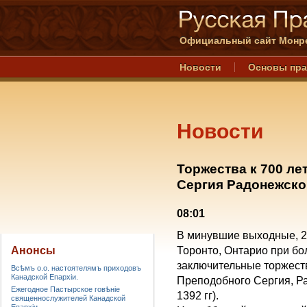
Официальный сайт Монре
Новости
Основы пр
Новости
Торжества к 700 л
Сергия Радонежског
08:01
В минувшие выходные, 22
Анонсы
Торонто, Онтарио при б
заключительные торжест
Всѣмъ о.о. настоятелямъ приходовъ
Канадской Епархiи.
Преподобного Сергия, Ра
Ежегодное Пастырское говѣніе
1392 гг).
священнослужителей Канадской