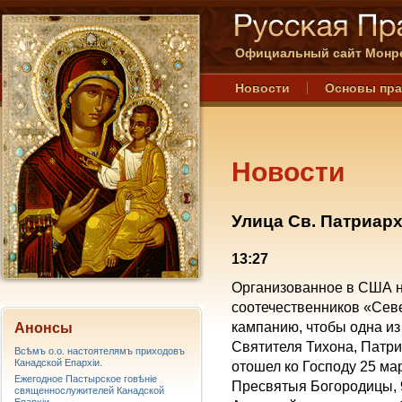
Официальный сайт Монре
Новости
Основы пр
Новости
Улица Св. Патриар
13:27
Организованное в США н
соотечественников «Сев
кампанию, чтобы одна и
Анонсы
Святителя Тихона, Патри
Всѣмъ о.о. настоятелямъ приходовъ
Канадской Епархiи.
отошел ко Господу 25 ма
Ежегодное Пастырское говѣніе
Пресвятыя Богородицы, 9
священнослужителей Канадской