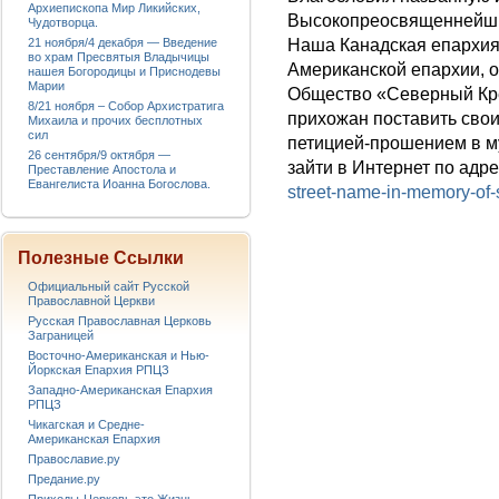
Архиепископа Мир Ликийских,
Высокопреосвященнейши
Чудотворца.
21 ноября/4 декабря — Введение
Наша Канадская епархия 
во храм Пресвятыя Владычицы
Американской епархии, 
нашея Богородицы и Приснодевы
Марии
Общество «Северный Кре
8/21 ноября – Собор Архистратига
прихожан поставить свои
Михаила и прочих бесплотных
сил
петицией-прошением в м
26 сентября/9 октября —
зайти в Интернет по адр
Преставление Апостола и
Евангелиста Иоанна Богослова.
street-name-in-memory-of-s
Полезные Ссылки
Официальный сайт Русской
Православной Церкви
Русская Православная Церковь
Заграницей
Восточно-Американская и Нью-
Йоркская Епархия РПЦЗ
Западно-Американская Епархия
РПЦЗ
Чикагская и Средне-
Американская Епархия
Православие.ру
Предание.ру