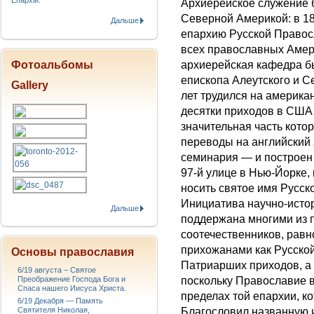
Епархіи.
Архиерейское служение б
Северной Америкой: в 18
Дальше
епархию Русской Правос
всех православных Амер
Фотоальбомы
архиерейская кафедра бы
епископа Алеутского и 
Gallery
лет трудился на америка
десятки приходов в США
значительная часть кото
переводы на английский 
семинария — и построен
97-й улице в Нью-Йорке, в
носить святое имя Русск
Инициатива научно-исто
Дальше
поддeржана многими из
соотечественникoв, рав
прихожанами как Русской
Основы православия
Патриарших приходов, а
6/19 августа – Святое
Преображение Господа Бога и
поскольку Православиe в
Спаса нашего Иисуса Христа.
пределах той епархии, к
6/19 Декабря — Память
Святителя Николая,
Благословил названную 