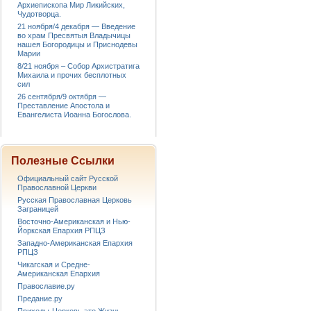
Архиепископа Мир Ликийских,
Чудотворца.
21 ноября/4 декабря — Введение
во храм Пресвятыя Владычицы
нашея Богородицы и Приснодевы
Марии
8/21 ноября – Собор Архистратига
Михаила и прочих бесплотных
сил
26 сентября/9 октября —
Преставление Апостола и
Евангелиста Иоанна Богослова.
Полезные Ссылки
Официальный сайт Русской
Православной Церкви
Русская Православная Церковь
Заграницей
Восточно-Американская и Нью-
Йоркская Епархия РПЦЗ
Западно-Американская Епархия
РПЦЗ
Чикагская и Средне-
Американская Епархия
Православие.ру
Предание.ру