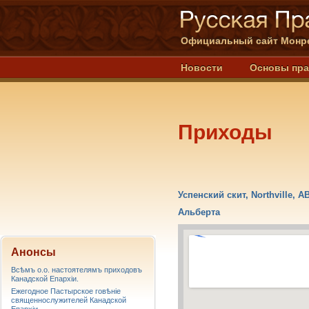
Официальный сайт Монре
Новости
Основы пр
Приходы
Успенский скит, Northville, A
Альберта
Анонсы
Всѣмъ о.о. настоятелямъ приходовъ
Канадской Епархiи.
Ежегодное Пастырское говѣніе
священнослужителей Канадской