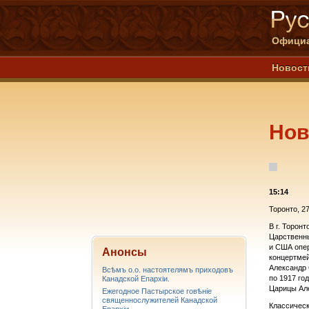
Официа
Новост
Нов
15:14
Торонто, 27
В г. Торон
Царственны
и США опер
Анонсы
концертмей
Александр 
Всѣмъ о.о. настоятелямъ приходовъ
по 1917 го
Канадской Епархiи.
Царицы Ал
Ежегодное Пастырское говѣніе
священнослужителей Канадской
Классическ