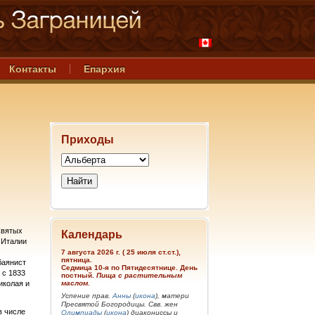
Контакты
Епархия
Приходы
Святых
Календарь
 Италии
7 августа 2026 г. ( 25 июля ст.ст.),
пятница.
баянист
Седмица 10-я по Пятидесятнице. День
 с 1833
постный.
Пища с растительным
иколая и
маслом.
Успение прав.
Анны
(
икона
), матери
Пресвятой Богородицы. Свв. жен
в числе
Олимпиады
(
икона
) диакониссы и