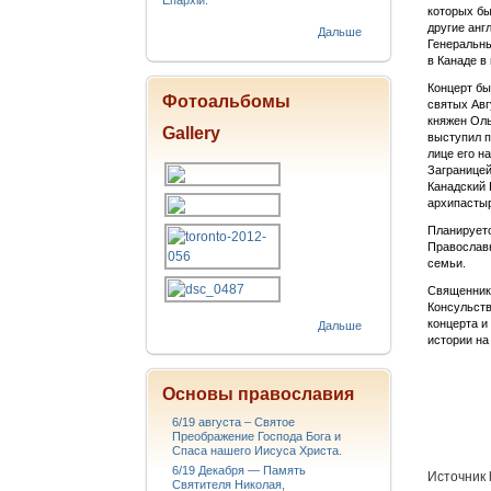
Епархіи.
которых бы
другие анг
Дальше
Генеральны
в Канаде в
Концерт бы
Фотоальбомы
святых Авг
княжен Оль
Gallery
выступил п
лице его н
Заграницей
Канадский 
архипастыр
Планируетс
Православн
семьи.
Священник 
Консульств
концерта и
Дальше
истории на
Основы православия
6/19 августа – Святое
Преображение Господа Бога и
Спаса нашего Иисуса Христа.
6/19 Декабря — Память
Источник h
Святителя Николая,