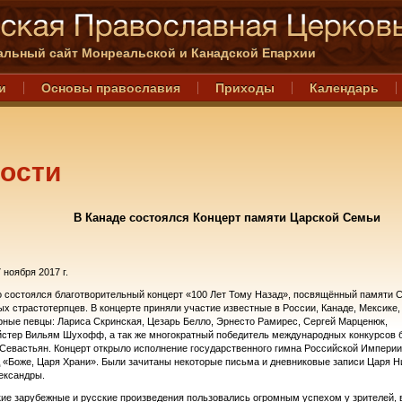
льный сайт Монреальской и Канадской Епархии
и
Основы православия
Приходы
Календарь
ости
В Канаде состоялся Концерт памяти Царской Семьи
 ноября 2017 г.
то состоялся благотворительный концерт «100 Лет Тому Назад», посвящённый памяти 
х страстотерпцев. В концерте приняли участие известные в России, Канаде, Мексике,
ные певцы: Лариса Скринская, Цезарь Белло, Эрнесто Рамирес, Сергей Марценюк,
стер Вильям Шухофф, а так же многократный победитель международных конкурсов 
Севастьян. Концерт открыло исполнение государственного гимна Российской Империи
д «Боже, Царя Храни». Были зачитаны некоторые письма и дневниковые записи Царя Н
ександры.
ие зарубежные и русские произведения пользовались огромным успехом у зрителей, 