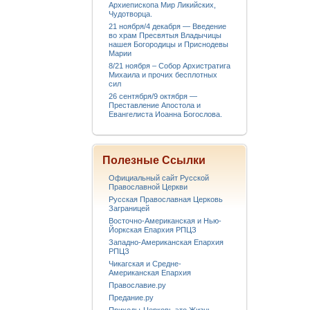
Архиепископа Мир Ликийских,
Чудотворца.
21 ноября/4 декабря — Введение
во храм Пресвятыя Владычицы
нашея Богородицы и Приснодевы
Марии
8/21 ноября – Собор Архистратига
Михаила и прочих бесплотных
сил
26 сентября/9 октября —
Преставление Апостола и
Евангелиста Иоанна Богослова.
Полезные Ссылки
Официальный сайт Русской
Православной Церкви
Русская Православная Церковь
Заграницей
Восточно-Американская и Нью-
Йоркская Епархия РПЦЗ
Западно-Американская Епархия
РПЦЗ
Чикагская и Средне-
Американская Епархия
Православие.ру
Предание.ру