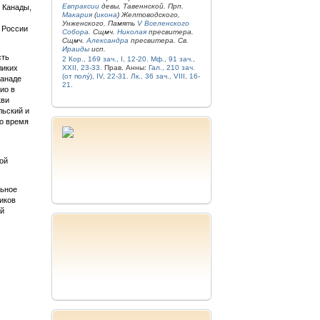
Евпраксии
девы, Тавеннской. Прп.
 Канады,
Макария
(
икона
) Желтоводского,
Унженского. Память
V Вселенского
а России
Собора
. Сщмч.
Николая
пресвитера.
Сщмч.
Александра
пресвитера. Св.
Ираиды
исп.
сть
2 Кор., 169 зач., I, 12-20.
Мф., 91 зач.,
ликих
XXII, 23-33.
Прав. Анны:
Гал., 210 зач.
(от полу́), IV, 22-31.
Лк., 36 зач., VIII, 16-
Канаде
21.
ио в
кви
льский и
во время
ой
льное
ников
ой