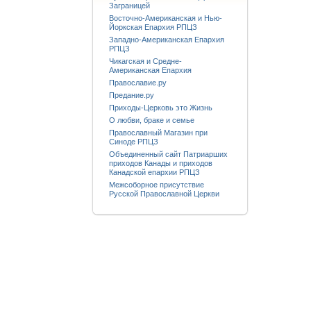
Заграницей
Восточно-Американская и Нью-
Йоркская Епархия РПЦЗ
Западно-Американская Епархия
РПЦЗ
Чикагская и Средне-
Американская Епархия
Православие.ру
Предание.ру
Приходы-Церковь это Жизнь
О любви, браке и семье
Православный Магазин при
Синоде РПЦЗ
Объединенный сайт Патриарших
приходов Канады и приходов
Канадской епархии РПЦЗ
Межсоборное присутствие
Русской Православной Церкви