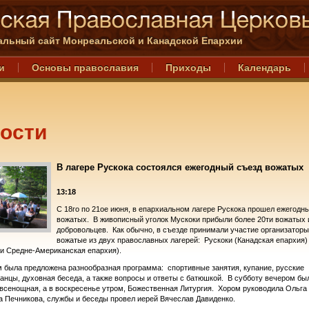
льный сайт Монреальской и Канадской Епархии
и
Основы православия
Приходы
Календарь
ости
В лагере Рускока состоялся ежегодный съезд вожатых
13:18
С 18го по 21ое июня, в епархиальном лагере Рускока прошел ежегодн
вожатых. В живописный уголок Мускоки прибыли более 20ти вожатых 
добровольцев. Как обычно, в съезде принимали участие организаторы
вожатые из двух православных лагерей: Рускоки (Канадская епархия
 и Средне-Американская епархия).
 была предложена разнообразная программа: спортивные занятия, купание, русские
анцы, духовная беседа, а также вопросы и ответы с батюшкой. В субботу вечером бы
всенощная, а в воскресенье утром, Божественная Литургия. Хором руководила Ольга
 Печникова, службы и беседы провел иерей Вячеслав Давиденко.