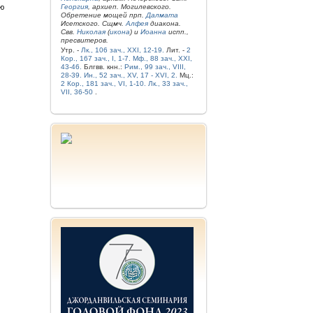
ую
Георгия
, архиеп. Могилевского.
Обретение мощей прп.
Далмата
Исетского. Сщмч.
Алфея
диакона.
Свв.
Николая
(
икона
) и
Иоанна
испп.,
пресвитеров.
Утр. -
Лк., 106 зач., XXI, 12-19.
Лит. -
2
Кор., 167 зач., I, 1-7.
Мф., 88 зач., XXI,
43-46.
Блгвв. кнн.:
Рим., 99 зач., VIII,
28-39.
Ин., 52 зач., XV, 17 - XVI, 2.
Мц.:
2 Кор., 181 зач., VI, 1-10.
Лк., 33 зач.,
VII, 36-50
.