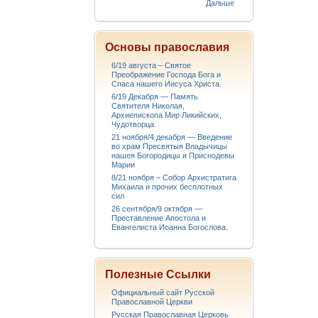
Дальше
Основы православия
6/19 августа – Святое
Преображение Господа Бога и
Спаса нашего Иисуса Христа.
6/19 Декабря — Память
Святителя Николая,
Архиепископа Мир Ликийских,
Чудотворца.
21 ноября/4 декабря — Введение
во храм Пресвятыя Владычицы
нашея Богородицы и Приснодевы
Марии
8/21 ноября – Собор Архистратига
Михаила и прочих бесплотных
сил
26 сентября/9 октября —
Преставление Апостола и
Евангелиста Иоанна Богослова.
Полезные Ссылки
Официальный сайт Русской
Православной Церкви
Русская Православная Церковь