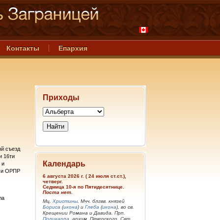
Контакты
Епархия
Приходы
ый съезд
и 16ти
Календарь
 и
) и ОРПР
6 августа 2026 г. ( 24 июля ст.ст.),
четверг.
Седмица 10-я по Пятидесятнице.
Поста нет.
ла
Мц.
Христины
. Мчч. блгвв. князей
Бориса
(
икона
) и
Глеба
(
икона
), во св.
Крещении Романа и Давида. Прп.
Поликарпа
, архим. Печерского. Свт.