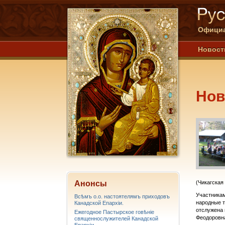
Официа
Новост
Нов
Анонсы
(Чикагская
Участникам
Всѣмъ о.о. настоятелямъ приходовъ
народные т
Канадской Епархiи.
отслужена 
Ежегодное Пастырское говѣніе
Феодоровна
священнослужителей Канадской