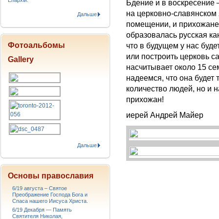
Епархіи.
Бдение и в воскресение 
на церковно-славянском
Дальше
помещении, и прихожане 
образовалась русская ка
Фотоальбомы
что в будущем у нас буд
или построить церковь 
Gallery
насчитывает около 15 сем
надеемся, что она будет
количество людей, но и 
прихожан!
иерей Андрей Майер
Дальше
Основы православия
6/19 августа – Святое
Преображение Господа Бога и
Спаса нашего Иисуса Христа.
6/19 Декабря — Память
Святителя Николая,