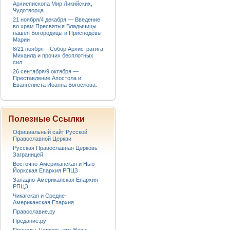
Архиепископа Мир Ликийских,
Чудотворца.
21 ноября/4 декабря — Введение
во храм Пресвятыя Владычицы
нашея Богородицы и Приснодевы
Марии
8/21 ноября – Собор Архистратига
Михаила и прочих бесплотных
сил
26 сентября/9 октября —
Преставление Апостола и
Евангелиста Иоанна Богослова.
Полезные Ссылки
Официальный сайт Русской
Православной Церкви
Русская Православная Церковь
Заграницей
Восточно-Американская и Нью-
Йоркская Епархия РПЦЗ
Западно-Американская Епархия
РПЦЗ
Чикагская и Средне-
Американская Епархия
Православие.ру
Предание.ру