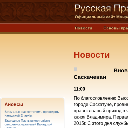
Официальный сайт Монре
Новости
Основы пр
Новости
Внов
Саскачеван
11:00
По благословлению Выс
Анонсы
городе Саскатуне, прови
правослваный приход в ч
Всѣмъ о.о. настоятелямъ приходовъ
Канадской Епархiи.
князя Владимира. Перва
Ежегодное Пастырское говѣніе
2015г. С этого дня служ
священнослужителей Канадской