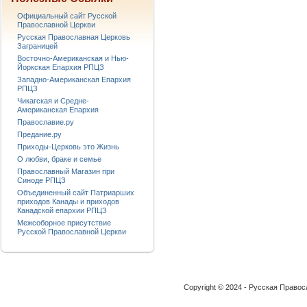
Официальный сайт Русской
Православной Церкви
Русская Православная Церковь
Заграницей
Восточно-Американская и Нью-
Йоркская Епархия РПЦЗ
Западно-Американская Епархия
РПЦЗ
Чикагская и Средне-
Американская Епархия
Православие.ру
Предание.ру
Приходы-Церковь это Жизнь
О любви, браке и семье
Православный Магазин при
Синоде РПЦЗ
Объединенный сайт Патриарших
приходов Канады и приходов
Канадской епархии РПЦЗ
Межсоборное присутствие
Русской Православной Церкви
Copyright © 2024 - Русская Право