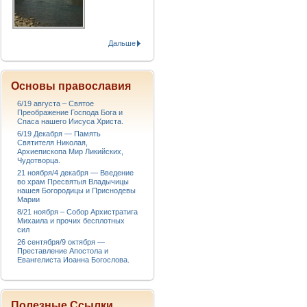
Дальше
Основы православия
6/19 августа – Святое
Преображение Господа Бога и
Спаса нашего Иисуса Христа.
6/19 Декабря — Память
Святителя Николая,
Архиепископа Мир Ликийских,
Чудотворца.
21 ноября/4 декабря — Введение
во храм Пресвятыя Владычицы
нашея Богородицы и Приснодевы
Марии
8/21 ноября – Собор Архистратига
Михаила и прочих бесплотных
сил
26 сентября/9 октября —
Преставление Апостола и
Евангелиста Иоанна Богослова.
Полезные Ссылки