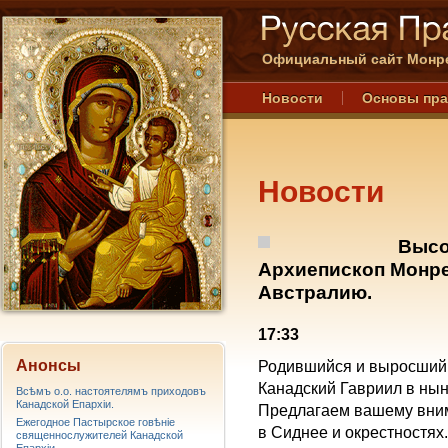
Официальный сайт Монре
Новости
Основы пр
Новости
Высо
Архиепископ Монре
Австралию.
17:33
Анонсы
Родившийся и выросший 
Канадский Гавриил в ны
Всѣмъ о.о. настоятелямъ приходовъ
Канадской Епархiи.
Предлагаем вашему вним
Ежегодное Пастырское говѣніе
в Сиднее и окрестностях.
священнослужителей Канадской