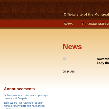
Official site of the Montre
News
Fundamentals o
News
Novembe
Lady th
08:24 AM
Announcements
Всѣмъ о.о. настоятелямъ приходовъ
Канадской Епархiи.
Ежегодное Пастырское говѣніе
священнослужителей Канадской