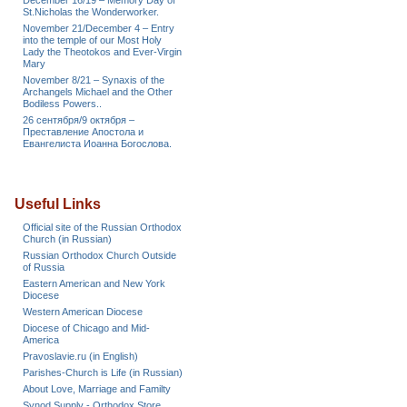
December 16/19 – Memory Day of
St.Nicholas the Wonderworker.
November 21/December 4 – Entry
into the temple of our Most Holy
Lady the Theotokos and Ever-Virgin
Mary
November 8/21 – Synaxis of the
Archangels Michael and the Other
Bodiless Powers..
26 сентября/9 октября –
Преставление Апостола и
Евангелиста Иоанна Богослова.
Useful Links
Official site of the Russian Orthodox
Church (in Russian)
Russian Orthodox Church Outside
of Russia
Eastern American and New York
Diocese
Western American Diocese
Diocese of Chicago and Mid-
America
Pravoslavie.ru (in English)
Parishes-Church is Life (in Russian)
About Love, Marriage and Familty
Synod Supply - Orthodox Store