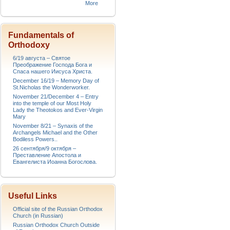
More
Fundamentals of
Orthodoxy
6/19 августа – Святое
Преображение Господа Бога и
Спаса нашего Иисуса Христа.
December 16/19 – Memory Day of
St.Nicholas the Wonderworker.
November 21/December 4 – Entry
into the temple of our Most Holy
Lady the Theotokos and Ever-Virgin
Mary
November 8/21 – Synaxis of the
Archangels Michael and the Other
Bodiless Powers..
26 сентября/9 октября –
Преставление Апостола и
Евангелиста Иоанна Богослова.
Useful Links
Official site of the Russian Orthodox
Church (in Russian)
Russian Orthodox Church Outside