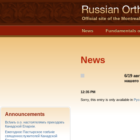
Official site of the Montre
News
Fundamentals o
News
6/19 ав
нашего 
12:35 PM
Sorry, this entry is only available in
Рус
Announcements
Всѣмъ о.о. настоятелямъ приходовъ
Канадской Епархiи.
Ежегодное Пастырское говѣніе
священнослужителей Канадской