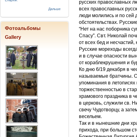
Епархіи.
русских православных лю
всех православных русс
Дальше
люди молились и по сей 
обстоятельствах. Русские
Фотоальбомы
“Нет на нас поборника су
Спасу”. Свт. Николай по
Gallery
от всех бед и несчастий,
Русские мореходы всегда
и в случае опасности вы
от кораблекрушения и бу
Ко дню 6/19 декабря в че
называемые братчины. О
упоминания в летописях 
торжественностью в ста
храмового праздника в ч
в церковь, служили св.
свечу Чудотворцу, а зат
весельем.
Так и в нынешние дни х
прихода, при большом с
Божественная Литургия 