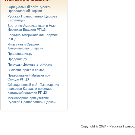
Официальный сайт Русской
Православной Церкви
Русская Православная Церковь
Заграницей
Восточно-Американская и Нью-
Йоркская Епархия РПЦЗ
Западно-Американская Епархия
РПЦЗ
Чикагская и Средне-
Американская Епархия
Православие.ру
Предание.ру
Приходы-Церковь это Жизнь
О любви, браке и семье
Православный Магазин при
Синоде РПЦЗ
Объединенный сайт Патриарших
приходов Канады и приходов
Канадской епархии РПЦЗ
Межсоборное присутствие
Русской Православной Церкви
Copyright © 2024 - Русская Право