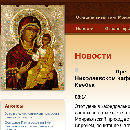
Официальный сайт Монре
Новости
Основы пр
Новости
Прес
Николаевском Кафе
Квебек
08:14
Анонсы
Этот день в кафедрально
давних пор отмечается с
Всѣмъ о.о. настоятелямъ приходовъ
Канадской Епархiи.
Монреальский приход вст
Ежегодное Пастырское говѣніе
Впрочем, почитание Свя
священнослужителей Канадской