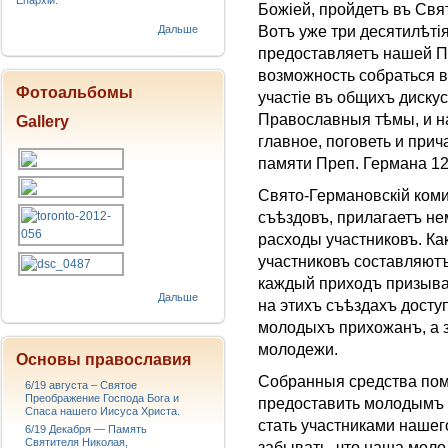
Епархіи.
Божiей, пройдетъ въ Св
Дальше
Вотъ уже три десятилѣтi
предоставляетъ нашей 
возможность собраться в
Фотоальбомы
участiе въ общихъ дискус
Православныя тѣмы, и н
Gallery
главное, поговеть и при
памяти Прeп. Германа 12
Свято-Германовскiй коми
съѣздовъ, прилагаетъ не
расходы участниковъ. Ка
участниковъ составляютъ
каждый приходъ призывае
Дальше
на этихъ съѣздахъ дост
молодыхъ прихожанъ, а 
молодежи.
Основы православия
Собранныя средства пом
6/19 августа – Святое
Преображение Господа Бога и
предоставить молодымъ 
Спаса нашего Иисуса Христа.
стать участниками нашег
6/19 Декабря — Память
Святителя Николая,
забывать, что наша моло