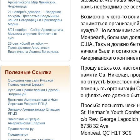
Архиепископа Мир Ликийских,
намъ необходимо ее все
Чудотворца.
21 ноября/4 декабря — Введение
во храм Пресвятыя Владычицы
Возможно, у кого-то вон
нашея Богородицы и Приснодевы
заниматься организацieй
Марии
8/21 ноября – Собор Архистратига
нуждъ? Но вспомнимъ: к
Михаила и прочих бесплотных
Монреалѣ, большая доля
сил
26 сентября/9 октября —
США. Такъ и должно быть
Преставление Апостола и
начала были и остаются
Евангелиста Иоанна Богослова.
Американскаго континент
Прошу всѣхъ о.о. настоят
Полезные Ссылки
памяти Св. Николая, про
Официальный сайт Русской
по отпустѣ Божественной
Православной Церкви
помощь въ организацiи С
Русская Православная Церковь
Заграницей
о цѣляхъ его должно быт
Восточно-Американская и Нью-
Йоркская Епархия РПЦЗ
Просьба посылать чеки н
Западно-Американская Епархия
St. Herman’s Youth Confe
РПЦЗ
c/o Rev. George Lagodich
Чикагская и Средне-
Американская Епархия
6738 32 Ave
Православие.ру
Montreal, QC H1T 3C9
Предание.ру