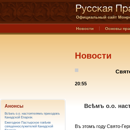
Официальный сайт Монре
Новости
Основы пр
Новости
Свят
20:55
Всѣмъ o.o. на
Анонсы
Всѣмъ о.о. настоятелямъ приходовъ
Канадской Епархiи.
Ежегодное Пастырское говѣніе
Въ этомъ году Свято-Ге
священнослужителей Канадской