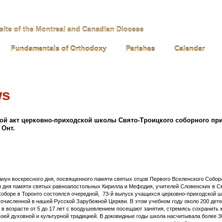
l site of the Montreal and Canadian Diocese
Fundamentals of Orthodoxy
Parishes
Calendar
ws
ой акт церковно-приходской школы Свято-Троицкого соборного при
 Онт.
канун воскресного дня, посвященного памяти святых отцов Первого Вселенского Собора
 дня памяти святых равноапостольных Кирилла и Мефодия, учителей Словенских в С
оборе в Торонто состоялся очередной, 73-й выпуск учащихся церковно-приходской 
очисленной в нашей Русской Зарубежной Церкви. В этом учебном году около 200 дете
 в возрасте от 5 до 17 лет с воодушевлением посещают занятия, стремясь сохранить
воей духовной и культурной традицией. В доковидные годы школа насчитывала более 3