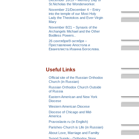
December 16/19 – Memory Day of
St.Nicholas the Wonderworker.
November 21/December 4 – Entry
into the temple of our Most Holy
Lady the Theotokos and Ever-Virgin
Mary
November 8/21 – Synaxis of the
Archangels Michael and the Other
Bodiless Powers..
26 сентября/9 октября –
Преставление Апостола и
Евангелиста Иоанна Богослова.
Useful Links
Official site of the Russian Orthodox
Church (in Russian)
Russian Orthodox Church Outside
of Russia
Eastern American and New York
Diocese
Western American Diocese
Diocese of Chicago and Mid-
America
Pravoslavie.ru (in English)
Parishes-Church is Life (in Russian)
About Love, Marriage and Familty
Synod Supply - Orthodox Store