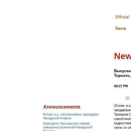
Officia
News
Ne
Выпускн
Торонто,
08:27 PM
23 мая, в 
Announcements
преддверии
Всѣмъ о.о. настоятелямъ приходовъ
Троицком С
Канадской Епархiи.
самой мног
подростков
Ежегодное Пастырское говѣніе
священнослужителей Канадской
связь со с