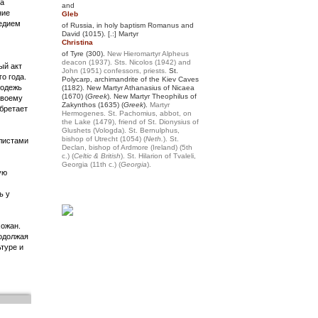
ма
and
ние
Gleb
ледием
of Russia, in holy baptism Romanus and
David (1015). [.:] Martyr
Christina
of Tyre (300).
New Hieromartyr Alpheus
deacon (1937).
Sts. Nicolos (1942) and
ый акт
John (1951) confessors, priests.
St.
о года.
Polycarp, archimandrite of the Kiev Caves
лодежь
(1182). New Martyr Athanasius of Nicaea
(1670) (
Greek
). New Martyr Theophilus of
своему
Zakynthos (1635) (
Greek
).
Martyr
обретает
Hermogenes.
St. Pachomius, abbot, on
the Lake (1479), friend of St. Dionysius of
Glushets (Vologda).
St. Bernulphus,
bishop of Utrecht (1054) (
Neth.
).
St.
листами
Declan, bishop of Ardmore (Ireland) (5th
c.) (
Celtic & British
).
St. Hilarion of Tvaleli,
Georgia (11th c.) (
Georgia
).
ую
ь у
хожан.
родолжая
туре и