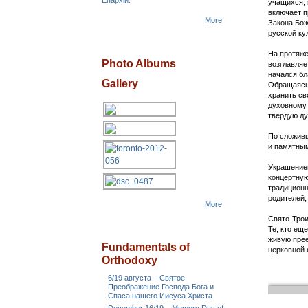
Епархіи.
учащихся, 
включает п
More
Закона Бож
русской ку
На протяже
Photo Albums
возглавляе
начался бл
Gallery
Обращаясь 
хранить св
духовному 
твердую ду
По сложив
и памятным
Украшением
концертную
традиционн
родителей,
More
Свято-Трои
Те, кто ещ
живую прее
Fundamentals of
церковной 
Orthodoxy
6/19 августа – Святое
Преображение Господа Бога и
Спаса нашего Иисуса Христа.