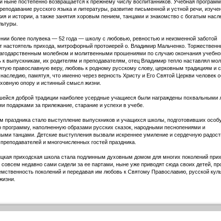
и ныне постепенно возвращается к прежнему числу воспитанников. Учебная програм
реподавание русского языка и литературы, развитие письменной и устной речи, изуче
ия и истории, а также занятия хоровым пением, танцами и знакомство с богатым нас
льтуры.
нии более полувека — 52 года — школу с любовью, ревностью и неизменной заботой
т настоятель прихода, митрофорный протоиерей о. Владимир Мальченко. Торжественн
агодарственным молебном и молитвенными прошениями по случаю окончания учебног
к выпускникам, их родителям и преподавателям, отец Владимир тепло наставлял мо
ятую православную веру, любовь к родному русскому слову, церковным традициям и 
наследию, памятуя, что именно через верность Христу и Его Святой Церкви человек 
ховную опору и истинный смысл жизни.
шейся доброй традиции наиболее усердные учащиеся были награждены похвальными 
и подарками за прилежание, старание и успехи в учебе.
 праздника стало выступление выпускников и учащихся школы, подготовивших особ
 программу, наполненную образами русских сказок, народными песнопениями и
ыми танцами. Детские выступления вызвали искреннее умиление и сердечную радост
 преподавателей и многочисленных гостей праздника.
цкая приходская школа стала подлинным духовным домом для многих поколений при
е совсем недавно сами сидели за ее партами, ныне уже приводят сюда своих детей, п
мственность поколений и передавая им любовь к Святому Православию, русской куль
жизни.