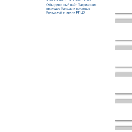
Объединенный сайт Патриарших
приходов Канады и приходов
Канадской епархии РПЦЗ