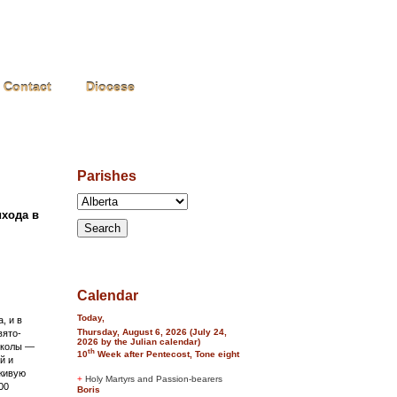
Contact
Diocese
Parishes
хода в
Calendar
Today,
, и в
Thursday, August 6, 2026 (July 24,
вято-
2026 by the Julian calendar)
школы —
th
10
Week after Pentecost, Tone eight
й и
 живую
+
Holy Martyrs and Passion-bearers
00
Boris