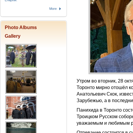
Епархіи.
More
Photo Albums
Gallery
Утром во вторник, 28 окт
Торонто мирно отошёл ко
Анатольевич Скок, изве
Зарубежью, а в последни
Панихида в Торонто состо
Троицком Русском соборн
уважаемым и любимым р
Отпевание состоится в су