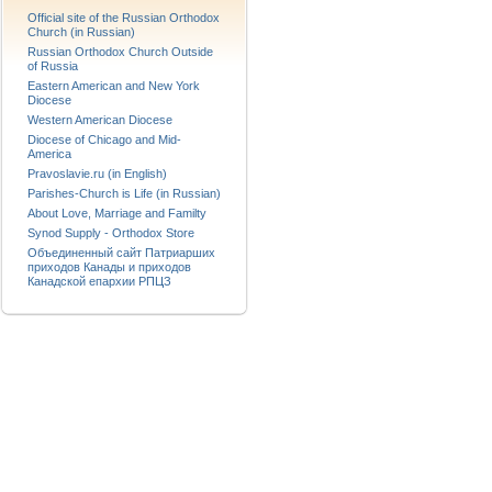
Official site of the Russian Orthodox
Church (in Russian)
Russian Orthodox Church Outside
of Russia
Eastern American and New York
Diocese
Western American Diocese
Diocese of Chicago and Mid-
America
Pravoslavie.ru (in English)
Parishes-Church is Life (in Russian)
About Love, Marriage and Familty
Synod Supply - Orthodox Store
Объединенный сайт Патриарших
приходов Канады и приходов
Канадской епархии РПЦЗ