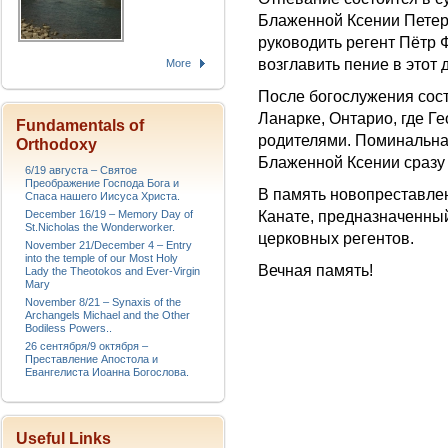
Блаженной Ксении Петерб
руководить регент Пётр 
возглавить пение в этот 
More
После богослужения сос
Ланарке, Онтарио, где Г
Fundamentals of
родителями. Поминальна
Orthodoxy
Блаженной Ксении сразу 
6/19 августа – Святое
Преображение Господа Бога и
В память новопреставле
Спаса нашего Иисуса Христа.
December 16/19 – Memory Day of
Канате, предназначенны
St.Nicholas the Wonderworker.
церковных регентов.
November 21/December 4 – Entry
into the temple of our Most Holy
Вечная память!
Lady the Theotokos and Ever-Virgin
Mary
November 8/21 – Synaxis of the
Archangels Michael and the Other
Bodiless Powers..
26 сентября/9 октября –
Преставление Апостола и
Евангелиста Иоанна Богослова.
Useful Links