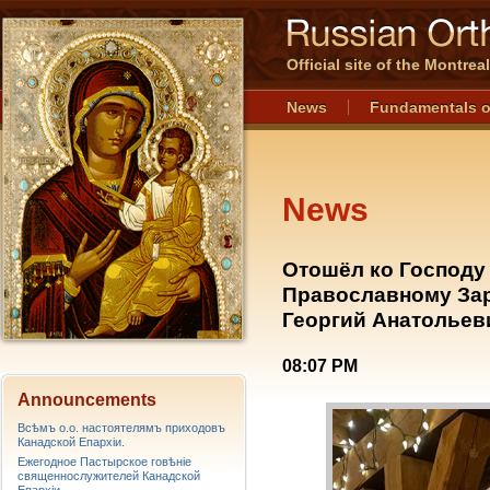
Official site of the Montre
News
Fundamentals o
News
Отошёл ко Господу
Православному Зар
Георгий Анатольев
08:07 PM
Announcements
Всѣмъ о.о. настоятелямъ приходовъ
Канадской Епархiи.
Ежегодное Пастырское говѣніе
священнослужителей Канадской