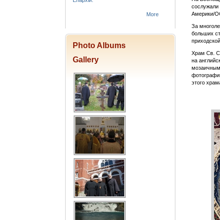
Епархіи.
сослужали 
Америки/OC
More
За многоле
больших ст
приходской
Photo Albums
Храм Св. С
Gallery
на английс
мозаичным 
фотографий
этого храм