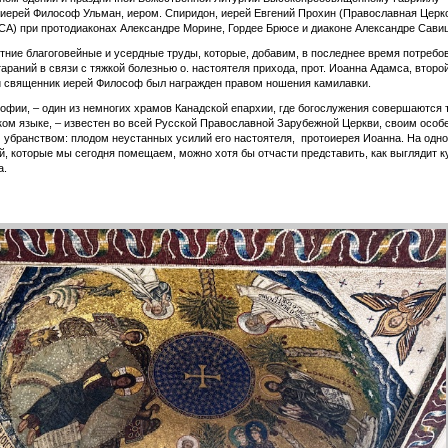
иерей Философ Ульман, иером. Спиридон, иерей Евгений Прохин (Православная Церк
A) при протодиаконах Александре Морине, Гордее Брюсе и диаконе Александре Сави
тние благоговейные и усердные труды, которые, добавим, в последнее время потребо
араний в связи с тяжкой болезнью о. настоятеля прихода, прот. Иоанна Адамса, второ
 священник иерей Философ был награжден правом ношения камилавки.
офии, – один из немногих храмов Канадской епархии, где богослужения совершаются 
ком языке, – известен во всей Русской Православной Зарубежной Церкви, своим осо
убранством: плодом неустанных усилий его настоятеля, протоиерея Иоанна. На одно
, которые мы сегодня помещаем, можно хотя бы отчасти представить, как выглядит к
а.