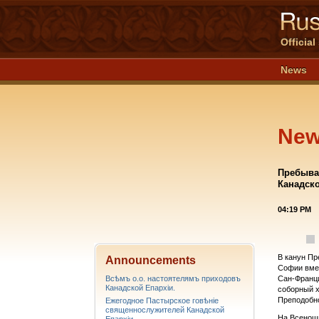
Officia
News
Ne
Пребыва
Канадско
04:19 PM
В канун Пр
Announcements
Софии вмес
Всѣмъ о.о. настоятелямъ приходовъ
Сан-Франци
Канадской Епархiи.
соборный х
Преподобно
Ежегодное Пастырское говѣніе
священнослужителей Канадской
На Всенощ