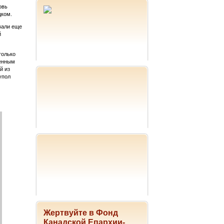
овь
цком.
вали еще
й
только
бенным
й из
упол
Жертвуйте в Фонд
Канадской Епархии-