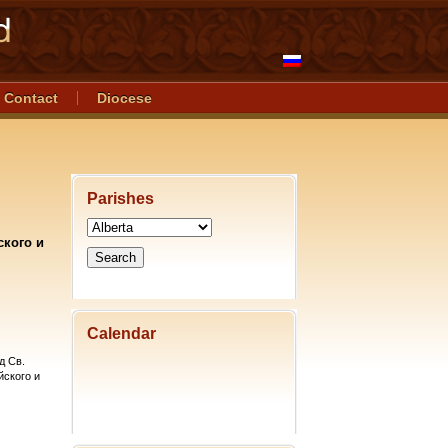
Contact
Diocese
Parishes
кого и
Calendar
д Св.
ского и