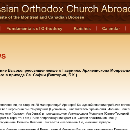
l site of the Montreal and Canadian Diocese
Fundamentals of Orthodoxy
Parishes
Calendar
ws
ние Высокопреосвященнейшего Гавриила, Архиепископа Монреальс
го в приходе Св. Софии (Виктория, Б.К.).
еполовения, во вторник 28 мая правящий Архиерей Канадской епархии прибыл в прихо
те с иеромонахом Спиридоном (Гусаковым), настоятелем храма свят. Иоанна Шанхай
сского (Калгари, Альберта) и протодиаконом Александром Мориным (Свято-Троицкий
рам в Торонто, Онт.). В их сопровождении храм Св. Софии посетили св. Мощи
мученицы Великой Княгини Елисаветы и келейницы Ее, инокини Варвары.
ном бдении и праздничной Божественной Литургии Высокопреосвященному Гавриилу