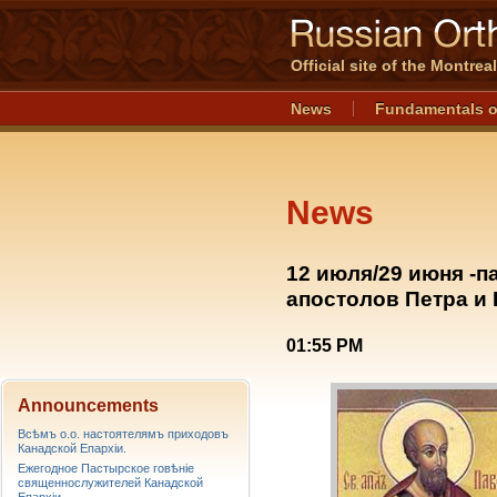
Official site of the Montre
News
Fundamentals o
News
12 июля/29 июня -
апостолов Петра и
01:55 PM
Announcements
Всѣмъ о.о. настоятелямъ приходовъ
Канадской Епархiи.
Ежегодное Пастырское говѣніе
священнослужителей Канадской