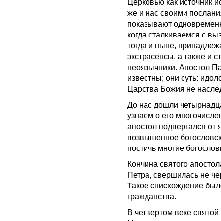
Церковью как источник и
же и нас своими послан
показывают одновременно
когда сталкиваемся с выз
тогда и ныне, принадлежа
экстрасенсы, а также и с
неоязычники. Апостол Па
известны; они суть: ид
Царства Божия не наследу
До нас дошли четырнадца
узнаем о его многочисле
апостол подвергался от 
возвышенное богословско
постичь многие богослов
Кончина святого апостол
Петра, свершилась не че
Такое снисхождение было
гражданства.
В четвертом веке святой