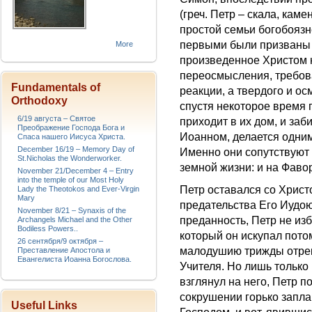
(греч. Петр – скала, каме
простой семьи богобояз
первыми были призваны 
More
произведенное Христом н
переосмысления, требов
Fundamentals of
реакции, а твердого и о
Orthodoxy
спустя некоторое время 
6/19 августа – Святое
приходит в их дом, и заб
Преображение Господа Бога и
Иоанном, делается одни
Спаса нашего Иисуса Христа.
December 16/19 – Memory Day of
Именно они сопутствуют
St.Nicholas the Wonderworker.
земной жизни: и на Фаво
November 21/December 4 – Entry
into the temple of our Most Holy
Петр оставался со Христ
Lady the Theotokos and Ever-Virgin
Mary
предательства Его Иудою
November 8/21 – Synaxis of the
преданность, Петр не из
Archangels Michael and the Other
Bodiless Powers..
который он искупал пото
26 сентября/9 октября –
малодушию трижды отрек
Преставление Апостола и
Евангелиста Иоанна Богослова.
Учителя. Но лишь только
взглянул на него, Петр 
сокрушении горько запла
Useful Links