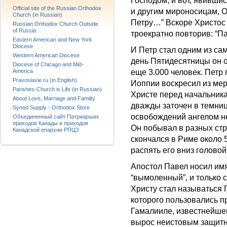
Господом, и вот, явивши
Official site of the Russian Orthodox
и другим мироносицам, О
Church (in Russian)
Петру…” Вскоре Христос 
Russian Orthodox Church Outside
of Russia
троекратно повторив: “П
Eastern American and New York
Diocese
И Петр стал одним из са
Western American Diocese
день Пятидесятницы он о
Diocese of Chicago and Mid-
America
еще 3.000 человек. Петр
Pravoslavie.ru (in English)
Иоппии воскресил из мер
Parishes-Church is Life (in Russian)
Христе перед начальника
About Love, Marriage and Familty
дважды заточен в темниц
Synod Supply - Orthodox Store
освобождений ангелом не
Объединенный сайт Патриарших
приходов Канады и приходов
Он побывал в разных стр
Канадской епархии РПЦЗ
скончался в Риме около 5
распять его вниз головой
Апостол Павел носил имя
“вымоленный”, и только 
Христу стал называться 
которого пользовались п
Гамалииле, известнейшем
вырос неистовым защитни