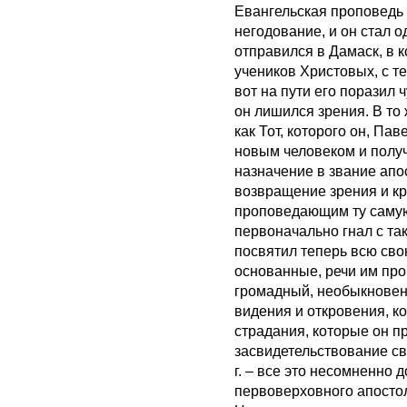
Евангельская проповедь 
негодование, и он стал о
отправился в Дамаск, в 
учеников Христовых, с т
вот на пути его поразил 
он лишился зрения. В то
как Тот, которого он, Па
новым человеком и получ
назначение в звание апо
возвращение зрения и кр
проповедающим ту самую
первоначально гнал с та
посвятил теперь всю сво
основанные, речи им пр
громадный, необыкновен
видения и откровения, ко
страдания, которые он пр
засвидетельствование с
г. – все это несомненно 
первоверховного апостол