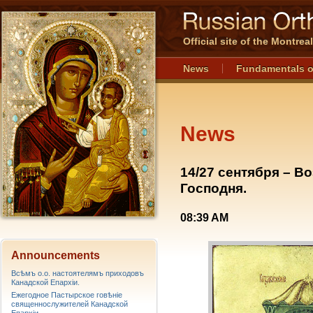
Official site of the Montre
News
Fundamentals o
News
14/27 сентября – В
Господня.
08:39 AM
Announcements
Всѣмъ о.о. настоятелямъ приходовъ
Канадской Епархiи.
Ежегодное Пастырское говѣніе
священнослужителей Канадской