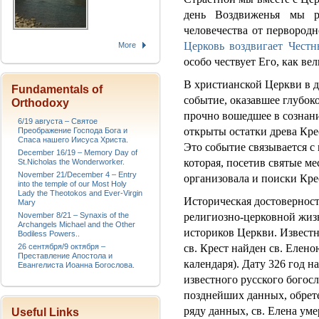
день Воздвиженья мы р
человечества от первородн
Церковь воздвигает Чест
More
особо чествует Его, как в
В христианской Церкви в д
Fundamentals of
событие, оказавшее глубок
Orthodoxy
прочно вошедшее в сознан
6/19 августа – Святое
открыты остатки древа Кре
Преображение Господа Бога и
Спаса нашего Иисуса Христа.
Это событие связывается с
December 16/19 – Memory Day of
которая, посетив святые ме
St.Nicholas the Wonderworker.
November 21/December 4 – Entry
организовала и поиски Кре
into the temple of our Most Holy
Lady the Theotokos and Ever-Virgin
Историческая достоверност
Mary
November 8/21 – Synaxis of the
религиозно-церковной жизн
Archangels Michael and the Other
историков Церкви. Известн
Bodiless Powers..
26 сентября/9 октября –
св. Крест найден св. Елено
Преставление Апостола и
календаря). Дату 326 год н
Евангелиста Иоанна Богослова.
известного русского богос
позднейших данных, обретен
ряду данных, св. Елена умер
Useful Links