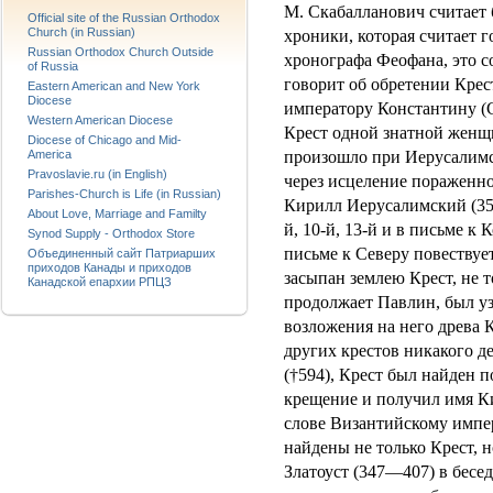
М. Скабалланович считает
Official site of the Russian Orthodox
Church (in Russian)
хроники, которая считает г
Russian Orthodox Church Outside
хронографа Феофана, это с
of Russia
говорит об обретении Крес
Eastern American and New York
Diocese
императору Константину (
Western American Diocese
Крест одной знатной женщи
Diocese of Chicago and Mid-
America
произошло при Иерусалимс
Pravoslavie.ru (in English)
через исцеление пораженн
Parishes-Church is Life (in Russian)
Кирилл Иерусалимский (350
About Love, Marriage and Familty
й, 10-й, 13-й и в письме к
Synod Supply - Orthodox Store
письме к Северу повествует
Объединенный сайт Патриарших
приходов Канады и приходов
засыпан землею Крест, не т
Канадской епархии РПЦЗ
продолжает Павлин, был уз
возложения на него древа 
других крестов никакого д
(†594), Крест был найден 
крещение и получил имя К
слове Византийскому импе
найдены не только Крест, н
Златоуст (347—407) в бесе