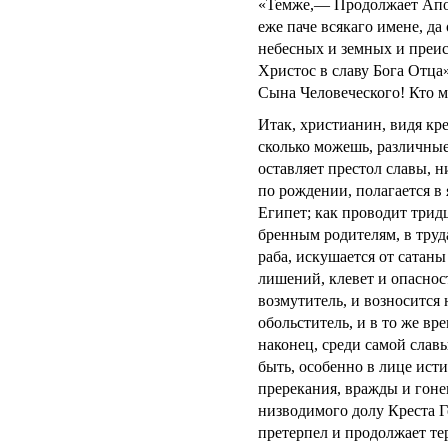
«Темже,— Продолжает Апос
еже паче всякаго имене, да
небесных и земных и преис
Христос в славу Бога Отца
Сына Человеческого! Кто м
Итак, христианин, видя кре
сколько можешь, различны
оставляет престол славы, н
по рождении, полагается в 
Египет; как проводит тридц
бренным родителям, в труд
раба, искушается от сатан
лишений, клевет и опасност
возмутитель, и возносится н
обольститель, и в то же вр
наконец, среди самой слав
быть, особенно в лице ист
пререкания, вражды и гоне
низводимого долу Креста Г
претерпел и продолжает т