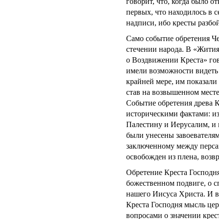
говорит, что, когда было о
первых, что находилось в с
надписи, ибо кресты разбо
Само событие обретения Ч
стечении народа. В «Житиях
о Воздвижении Креста» гов
имели возможности видеть 
крайней мере, им показали
став на возвышенном месте,
Событие обретения древа 
историческими фактами: из
Палестину и Иерусалим, и п
были унесены завоевателям
заключенному между персам
освобожден из плена, возв
Обретение Креста Господ
божественном подвиге, о с
нашего Иисуса Христа. И в
Креста Господня мысль цер
вопросами о значении крес