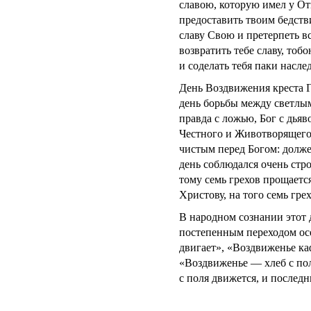
славою, которую имел у Отц
предоставить твоим бедстви
славу Свою и претерпеть в
возвратить тебе славу, то
и соделать тебя паки насле
День Воздвижения креста 
день борьбы между светлым
правда с ложью, Бог с дья
Честного и Животворящего 
чистым перед Богом: должен
день соблюдался очень стро
тому семь грехов прощаетс
Христову, на того семь гре
В народном сознании этот
постепенным переходом осе
двигает», «Воздвиженье каф
«Воздвиженье — хлеб с по
с поля движется, и последн