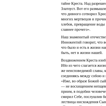
тайне Креста. Над разреше
Златоуст. Вот его размышле
что дивного сотворил Хрис
многих мертвецов и прочи
хлебов, превращение воды 
славнее прочего».
Наш знаменитый отечестве
Иннокентий говорит, что в
что было и есть в жизни на
быть, нет в жизни нашей.
Воздвижением Креста изобр
Ибо из чего слагается жиз
же неисповедимой славы, к
соединяясь между собою и 
«Иже, во образе Божий сый
— не восхищением непщева 
приим, в подобии человечес
смирил Себе, послушлив бы
лествица нисхождения Сына