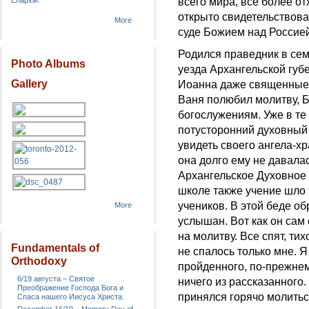
Епархіи.
всего мира, все более о
открыто свидетельствов
More
суде Божием над Россией
Родился праведник в сем
Photo Albums
уезда Архангельской губе
Gallery
Иоанна даже священные 
Ваня полюбил молитву, Б
богослужениям. Уже в те
потусторонний духовный
увидеть своего ангела-хр
она долго ему не давалась
Архангельское Духовное у
школе также учение шло 
учеников. В этой беде об
More
услышан. Вот как он сам
на молитву. Все спят, тих
Fundamentals of
не спалось только мне. Я
Orthodoxy
пройденного, по-прежнем
6/19 августа – Святое
ничего из рассказанного.
Преображение Господа Бога и
принялся горячо молиться
Спаса нашего Иисуса Христа.