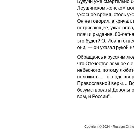
Будучи уже смертельно б
Леушинском женском мона
ужасное время, столь ужа
Он не говорил, а кричал
потрясающее, ужас овла
плач и рыдания. 80-летня
это будет? О. Иоанн отве
они, — он указал рукой н
Обращаясь к русским люд
что Отечество земное с 
небесного, потому любите
положить… Господь ввери
Православной веры… Вос
безумствовать! Довольно
вам, и России”.
Copyright © 2024 - Russian Ortho