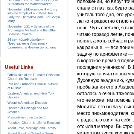
December 16/19 – Memory Day of
положении, но вдруг точн
St.Nicholas the Wonderworker.
спала с глаз, как будто 
November 21/December 4 – Entry
into the temple of our Most Holy
учитель того дня, его уро
Lady the Theotokos and Ever-Virgin
легко и радостно стало на
Mary
November 8/21 – Synaxis of the
ночь. Чуть светало, я вск
Archangels Michael and the Other
читаю гораздо легче, пони
Bodiless Powers..
26 сентября/9 октября –
понял, а хоть сейчас и ра
Преставление Апостола и
как раньше, — все поним
Евангелиста Иоанна Богослова.
задачу по арифметике — 
в короткое время я подв
Useful Links
последним учеником”. В 
которую кончил первым у
Official site of the Russian Orthodox
Church (in Russian)
Духовную академию, куда
Russian Orthodox Church Outside
пребывания его в Академ
of Russia
осталась в очень тяжело
Eastern American and New York
Diocese
что не может им помочь, 
Western American Diocese
Молитва его была услыш
Diocese of Chicago and Mid-
America
место письмоводителя, к
Pravoslavie.ru (in English)
с радостью взял на себя
Parishes-Church is Life (in Russian)
отсылал матери. Быстро
About Love, Marriage and Familty
четвертом курсе крепко 
Synod Supply - Orthodox Store