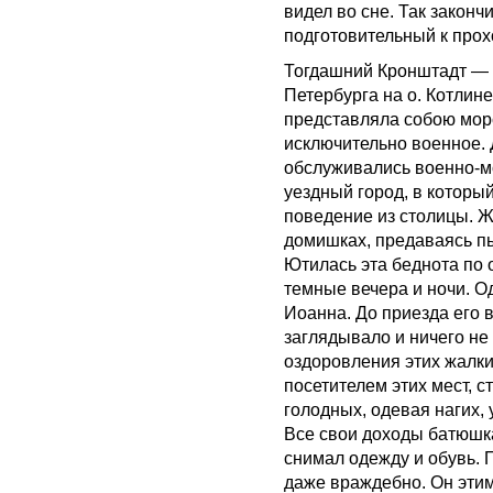
видел во сне. Так законч
подготовительный к про
Тогдашний Кронштадт — г
Петербурга на о. Котлине
представляла собою морс
исключительно военное. 
обслуживались военно-м
уездный город, в которы
поведение из столицы. Ж
домишках, предаваясь пь
Ютилась эта беднота по 
темные вечера и ночи. О
Иоанна. До приезда его 
заглядывало и ничего н
оздоровления этих жалки
посетителем этих мест, с
голодных, одевая нагих,
Все свои доходы батюшк
снимал одежду и обувь. 
даже враждебно. Он этим