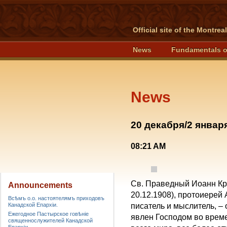
Official site of the Montre
News
Fundamentals o
News
20 декабря/2 январ
08:21 AM
Св. Праведный Иоанн Кро
Announcements
20.12.1908), протоиерей
Всѣмъ о.о. настоятелямъ приходовъ
Канадской Епархiи.
писатель и мыслитель, –
Ежегодное Пастырское говѣніе
явлен Господом во време
священнослужителей Канадской