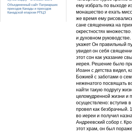
Объединенный сайт Патриарших
ему избрать по выходе и
приходов Канады и приходов
монашество и ехать мисс
Канадской епархии РПЦЗ
же время ему рисовались
сане священника на прихо
окрестностях множество
и духовном руководстве.
укажет Он правильный пу
увидел он себя священн
этот сон как указание с
иерея. Решение было при
Иоанн с детства видел, 
Божией с заботами о се
неженатого посвящать во
найти такую подругу жиз
целомудренной жизни и п
осуществлено: вступив в 
провел как безбрачный. 
во иереи и получил назн
Андреевский собор г. Кр
этот храм, он был пораж