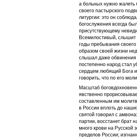
а больных нужно жалеть 
своего пастырского подв
литургии: это он соблюд
богослужения всегда бы
присутствующему невиди
Всемилостивый, слышит 
годы пребывания своего 
образом своей жизни нед
слышал даже обвинения в
постепенно народ стал у
сердцем любящий Бога и 
говорить, что по его мол
Масштаб боговдохновенн
явственно прорисовывае
составленным им молитв
в России вплоть до наши
святой говорил с амвона:
партии, восстанет брат н
много крови на Русской з
пределов России; изгнанн