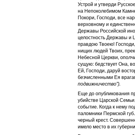
Устрой и утверди Русск
на Непоколебимом Камне,
Покори, Господи, все на
верховному и единствен
Державы Российской ино
целостность Державы и 
правдою Твоею! Господи,
нищих людей Твоих, пре
Небесной Церкви, ополчи
сущую: бедствует Она, в
Ей, Господи, даруй вост
безчисленными Ея врага
подвижничество”).
Еще до опубликования п
убийстве Царской Семьи,
событие. Когда к нему п
паломники Пермской губ.
черный крест. Совершенн
имело место в их губерни