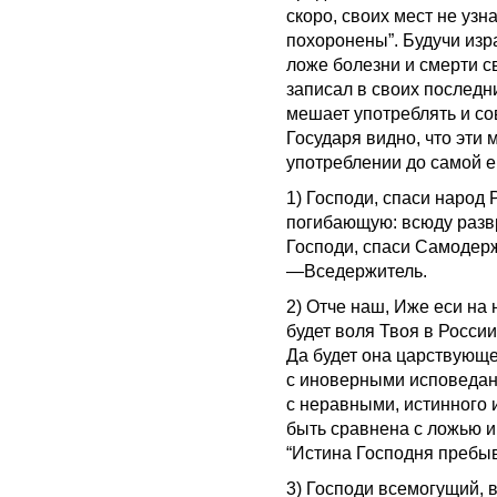
скоро, своих мест не узна
похоронены”. Будучи изр
ложе болезни и смерти с
записал в своих последн
мешает употреблять и с
Государя видно, что эти
употреблении до самой е
1) Господи, спаси народ
погибающую: всюду развр
Господи, спаси Самодержц
—Вседержитель.
2) Отче наш, Иже еси на 
будет воля Твоя в Росси
Да будет она царствующе
с иноверными исповедан
с неравными, истинного
быть сравнена с ложью 
“Истина Господня пребыва
3) Господи всемогущий, 