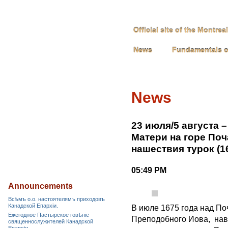
Official site of the Montre
News
Fundamentals o
News
23 июля/5 августа
Матери на горе Поч
нашествия турок (16
05:49 PM
Announcements
Всѣмъ о.о. настоятелямъ приходовъ
Канадской Епархiи.
В июле 1675 года над П
Ежегодное Пастырское говѣніе
Преподобного Иова, нав
священнослужителей Канадской