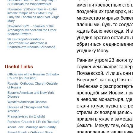
December 16/19 – Memory Day of
St.Nicholas the Wonderworker.
имел ни крепостных стен
November 21/December 4 – Entry
позднейших гравюрах, и 
into the temple of our Most Holy
Lady the Theotokos and Ever-Virgin
множество мирных беженц
Mary
пленными, будь то солда
November 8/21 – Synaxis of the
Archangels Michael and the Other
ждать было неоткуда. И 
Bodiless Powers..
убедил братию оставить
26 сентября/9 октября –
Преставление Апостола и
обратиться к единственн
Евангелиста Иоанна Богослова.
угоднику Иову.
Ранним утром 23 июля ту
Useful Links
служением акафиста пер
Почаевской. И лишь они 
Official site of the Russian Orthodox
Church (in Russian)
Воеводе”, как над Свят
Russian Orthodox Church Outside
Небесная с распростерт
of Russia
преподобным Иовом, при
Eastern American and New York
Diocese
в неволю монастыря, где 
Western American Diocese
стали тотчас пускать стр
Diocese of Chicago and Mid-
America
стрелы их возвращались
Pravoslavie.ru (in English)
пришли в ужас и замешат
Parishes-Church is Life (in Russian)
бежать. Между тем, обо
About Love, Marriage and Familty
православные защитники 
Synod Supply - Orthodox Store