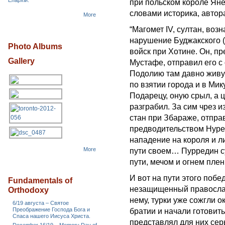
Епархіи.
при польском короле Яне
словами историка, автор
More
“Магомет IV, султан, во
нарушение Буджакского (и
Photo Albums
войск при Хотине. Он, п
Gallery
Мустафе, отправил его 
Подолию там давно живущ
по взятии города и в Мик
Подарецу, оную срыл, а 
разграбил. За сим чрез 
стан при Збараже, отправ
предводительством Нуред
нападение на короля и л
More
пути своем… Пурредин сул
пути, мечом и огнем пле
И вот на пути этого поб
Fundamentals of
незащищенный православ
Orthodoxy
нему, турки уже сожгли о
6/19 августа – Святое
Преображение Господа Бога и
братии и начали готовить
Спаса нашего Иисуса Христа.
представлял для них сер