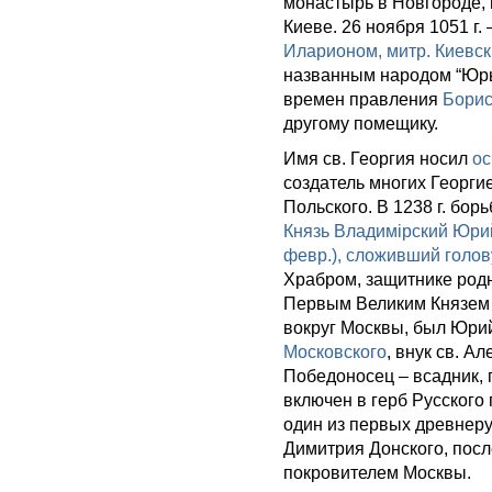
монастырь в Новгороде, 
Киеве. 26 ноября 1051 г.
Иларионом, митр. Киевс
названным народом “Юрьев
времен правления
Борис
другому помещику.
Имя св. Георгия носил
ос
создатель многих Георги
Польского. В 1238 г. бо
Князь Владимірский Юрий
февр.), сложивший голову
Храбром, защитнике родн
Первым Великим Князем 
вокруг Москвы, был Юрий
Московского
, внук св. А
Победоносец – всадник,
включен в герб Русского
один из первых древнер
Димитрия Донского, посл
покровителем Москвы.