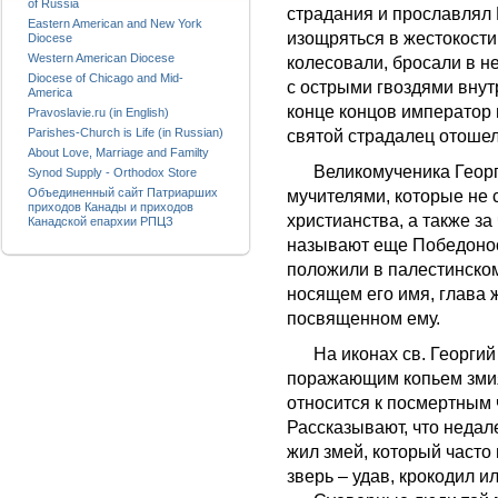
of Russia
страдания и прославлял 
Eastern American and New York
изощряться в жестокости
Diocese
Western American Diocese
колесовали, бросали в н
Diocese of Chicago and Mid-
с острыми гвоздями внут
America
конце концов император 
Pravoslavie.ru (in English)
Parishes-Church is Life (in Russian)
святой страдалец отошел 
About Love, Marriage and Familty
Великомученика Георгия
Synod Supply - Orthodox Store
Объединенный сайт Патриарших
мучителями, которые не с
приходов Канады и приходов
христианства, а также з
Канадской епархии РПЦЗ
называют еще Победонос
положили в палестинском
носящем его имя, глава 
посвященном ему.
На иконах св. Георгий 
поражающим копьем змия
относится к посмертным 
Рассказывают, что недале
жил змей, который часто
зверь – удав, крокодил 