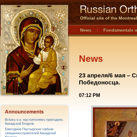
Official site of the Montre
News
Fundamentals o
News
23 апреля/6 мая – 
Победоносца.
07:12 PM
Announcements
Всѣмъ о.о. настоятелямъ приходовъ
Канадской Епархiи.
Ежегодное Пастырское говѣніе
священнослужителей Канадской