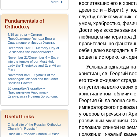
More
воспитавших его в христи
древности – Верит), у п
службу, великомученик Г
Fundamentals of
умом, храбростью, физич
Orthodoxy
Достигнув вскоре звания
6/19 августа – Святое
любимцем императора Ди
Преображение Господа Бога и
Спаса нашего Иисуса Христа.
правителем, но фанатич
December 16/19 – Memory Day of
себе целью возродить в
St.Nicholas the Wonderworker.
вошел в историю, как оди
November 21/December 4 – Entry
into the temple of our Most Holy
Lady the Theotokos and Ever-Virgin
Услышав однажды на су
Mary
христиан, св. Георгий в
November 8/21 – Synaxis of the
Archangels Michael and the Other
его тоже ожидают страда
Bodiless Powers..
отпустил на волю своих р
26 сентября/9 октября –
Преставление Апостола и
христианином, обличил ег
Евангелиста Иоанна Богослова.
Георгия была полна сил
императорского приказа 
уговоров отречься от Хр
Useful Links
различным мучениям. Св.
Official site of the Russian Orthodox
положили спиной на землю
Church (in Russian)
положили тяжелый камен
Russian Orthodox Church Outside