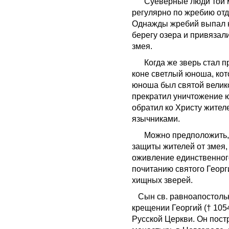
Суеверные люди той ме
регулярно по жребию отд
Однажды жребий выпал на
берегу озера и привязали
змея.
Когда же зверь стал при
коне светлый юноша, кот
юноша был святой велик
прекратил уничтожение 
обратил ко Христу жител
язычниками.
Можно предположить, чт
защиты жителей от змея,
оживление единственного
почитанию святого Георг
хищных зверей.
Сын св. равноапостольн
крещении Георгий († 105
Русской Церкви. Он пос