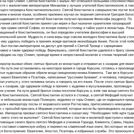
 на горе Олимп. Святой Константин с малых лет отличался большими способностями
сте с малолетним императором Михаилом у лучших учителей Константинополя, в том
ущего патриарха Константинопольского. Святой Константин в совершенстве постиг все
мени и многие языки, особенно прилежно изучал он творения святителя Григория Богос
выдающиеся познания святой Константин получил прозвание Философа (мудрого). По
учения святой Константин принял сан иерея и был назначен хранителем патриаршей
 при храме святой Софии, но вскоре покинул столицу и тайно ушел в монастырь. Раз
ращенный в Константинополь, он был определен учителем философии в высшей
опольской школе. Мудрость и сила веры еще совсем молодого Константина были стол
о ему удалось победить в прениях вождя еретиков-иконоборцев Анния. После этой поб
 был послан императором на диспут для прений о Святой Троице с сарацинами
ами) и также одержал победу. Вернувшись, святой Константин удалился к брату свое
фодию на гору Олимп, проводя время в непрестанной молитве и чтении творений свя
ератор вызвал обоих святых братьев из монастыря и отправил их к хазарам для еван
 На пути они остановились на некоторое время в городе Корсуни, готовясь к проповед
атья чудесным образом обрели мощи священномученика Климента. Там же в Корсуни 
 нашел Евангелие и Псалтирь, написанные “русскими буквами”, и человека, говорящег
стал учиться у этого человека читать и говорить на его языке. После этого святые брат
ь к хазарам, где одержали победу в прениях с иудеями и мусульманами, проповедуя
ое учение. На пути домой братья снова посетили Корсунь и, взяв там мощи святого К
в Константинополь. Святой Константин остался в столице, а святой Мефодий получил
 в небольшом монастыре Полихрон, недалеко от горы Олимп, где он подвизался прежд
шли к императору послы от моравского князя Ростислава, притесняемого немецкими
, с просьбой прислать в Моравию учителей, которые могли бы проповедовать на родн
ке. Император призвал святого Константина и сказал ему: “Необходимо тебе идти туда
 никто этого не выполнит”. Святой Константин с постом и молитвой приступил к новом
 помощью своего брата святого Мефодия и учеников Горазда, Климента, Саввы, Наума
н составил славянскую азбуку и перевел на славянский язык книги, без которых не мо
я Богослужение: Евангелие, Апостол, Псалтирь и избранные службы. Это произошло в