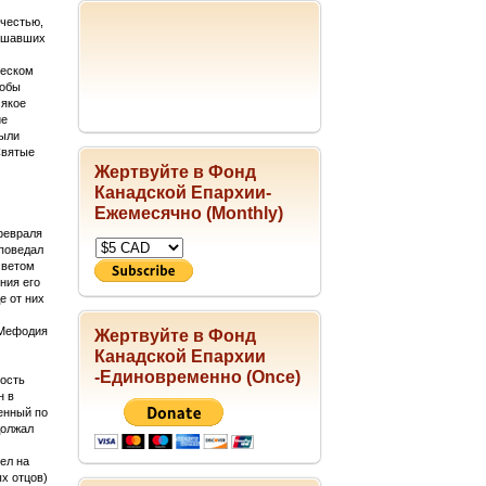
 честью,
ершавших
ческом
тобы
сякое
ие
были
Святые
Жертвуйте в Фонд
Канадской Епархии-
Ежемесячно (Monthly)
февраля
аповедал
светом
ния его
е от них
 Мефодия
Жертвуйте в Фонд
Канадской Епархии
-Единовременно (Once)
рость
н в
енный по
должал
ел на
х отцов)