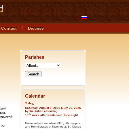
Contact
Diocese
Parishes
Calendar
Today,
Saturday, August 8, 2026 (July 26, 2026
одий
by the Julian calendar)
шим.
th
10
Week after Pentecost, Tone eight
нтийской
Hieromartyrs Hermolaus (305), Hermippus,
 из
and Hermocrates at Nicomedia. St. Moses