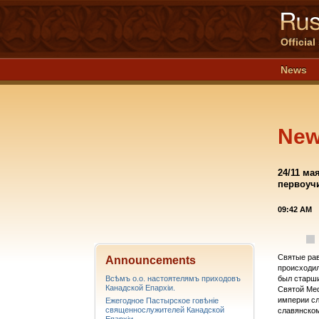
Officia
News
Ne
24/11 ма
первоуч
09:42 AM
Святые рав
Announcements
происходил
Всѣмъ о.о. настоятелямъ приходовъ
был старши
Канадской Епархiи.
Святой Меф
империи сл
Ежегодное Пастырское говѣніе
священнослужителей Канадской
славянском