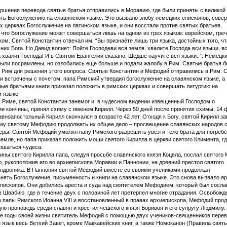
ршения перевода святые братья отправились в Моравию, где были приняты с великой
ить Богослужению на славянском языке. Это вызвало злобу немецких епископов, сов
х церквах Богослужение на латинском языке, и они восстали против святых братьев,
 что Богослужение может совершаться лишь на одном из трех языков: еврейском, гре
ком. Святой Константин отвечал им: “Вы признаёте лишь три языка, достойных того, ч
 них Бога. Но Давид вопиет: Пойте Господеви вся земля, хвалите Господа вси языци, в
 хвалит Господа! И в Святом Евангелии сказано: Шедше научите вся языки..”. Немецк
ыли посрамлены, но озлобились еще больше и подали жалобу в Рим. Святые братья 
 Рим для решения этого вопроса. Святые Константин и Мефодий отправились в Рим. 
и встречены с почетом, папа Римский утвердил богослужение на славянском языке, а
ые братьями книги приказал положить в римских церквах и совершать литургию на
 языке.
 Риме, святой Константин занемог и, в чудесном видении извещенный Господом о
и кончины, принял схиму с именем Кирилл. Через 50 дней после принятия схимы, 14 
равноапостольный Кирилл скончался в возрасте 42 лет. Отходя к Богу, святой Кирилл з
му святому Мефодию продолжать их общее дело – просвещение славянских народов 
еры. Святой Мефодий умолял папу Римского разрешить увезти тело брата для погребе
земле, но папа приказал положить мощи святого Кирилла в церкви святого Климента, гд
ршаться чудеса.
ины святого Кирилла папа, следуя просьбе славянского князя Коцела, послал святого
, рукоположив его во архиепископа Моравии и Паннонии, на древний престол святого
ндроника. В Паннонии святой Мефодий вместе со своими учениками продолжал
нять Богослужение, письменность и книги на славянском языке. Это снова вызвало я
пископов. Они добились ареста и суда над святителем Мефодием, который был сосла
в Швабию, где в течение двух с половиной лет претерпел многие страдания. Освобожд
 папы Римского Иоанна VIII и восстановленный в правах архиепископа, Мефодий про
ую проповедь среди славян и крестил чешского князя Боривоя и его супругу Людмилу.
е годы своей жизни святитель Мефодий с помощью двух учеников-священников перев
 язык весь Ветхий Завет, кроме Маккавейских книг, а также Номоканон (Правила святы