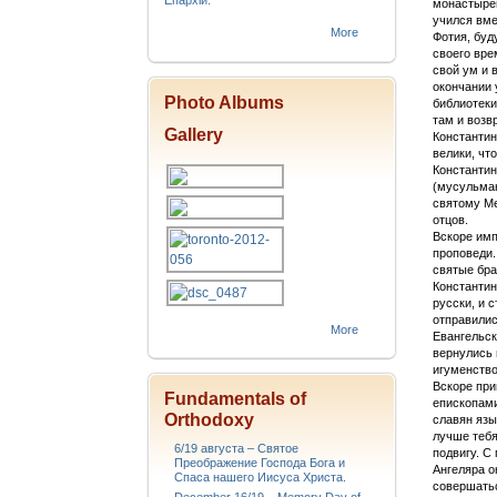
Епархіи.
монастырей
учился вме
More
Фотия, буд
своего вре
свой ум и 
окончании 
Photo Albums
библиотеки
там и возв
Gallery
Константин
велики, чт
Константин
(мусульман
святому Ме
отцов.
Вскоре имп
проповеди.
святые бр
Константин
русски, и 
отправилис
More
Евангельск
вернулись 
игуменство
Вскоре при
Fundamentals of
епископами
Orthodoxy
славян язы
лучше тебя
6/19 августа – Святое
подвигу. С
Преображение Господа Бога и
Ангеляра о
Спаса нашего Иисуса Христа.
совершатьс