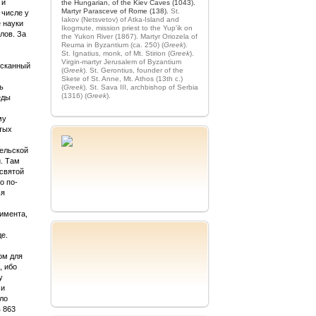
 и
the Hungarian, of the Kiev Caves (1043).
Martyr Parasceve of Rome (138).
St.
 числе у
Iakov (Netsvetov) of Atka-Island and
 науки
Ikogmute, mission priest to the Yup'ik on
лов. За
the Yukon River (1867).
Martyr Oriozela of
Reuma in Byzantium (ca. 250) (
Greek
).
St. Ignatius, monk, of Mt. Stirion (
Greek
).
Virgin-martyr Jerusalem of Byzantium
ысканный
(
Greek
).
St. Gerontius, founder of the
Skete of St. Anne, Mt. Athos (13th c.)
ь
(
Greek
).
St. Sava III, archbishop of Serbia
(1316) (
Greek
).
еды
му
тых
гельской
и. Там
святой
о по-
ья
лимента,
е.
ом для
, ибо
у
 и
гло
 863