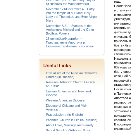
December 16/19 – Memory Day of
году.
St.Nicholas the Wonderworker.
После заве
November 21/December 4 – Entry
и стали уч
into the temple of our Most Holy
в моравски
Lady the Theotokos and Ever-Virgin
утверждая,
Mary
или латинс
November 8/21 – Synaxis of the
славить на
Archangels Michael and the Other
дыхание да
Bodiless Powers..
епископы б
26 сентября/9 октября –
призваны в
Преставление Апостола и
братья был
Евангелиста Иоанна Богослова.
переведенн
славянском
Находясь в
приближени
Useful Links
869 года, 
брату свое
Official site of the Russian Orthodox
истинной в
Church (in Russian)
на родной 
Russian Orthodox Church Outside
стали сове
of Russia
После конч
Eastern American and New York
в Паннонию
Diocese
Апостола А
Western American Diocese
распростра
Diocese of Chicago and Mid-
немецких е
America
заточение 
Pravoslavie.ru (in English)
приказанию
Parishes-Church is Life (in Russian)
евангельск
В последни
About Love, Marriage and Familty
славянский
Synod Supply - Orthodox Store