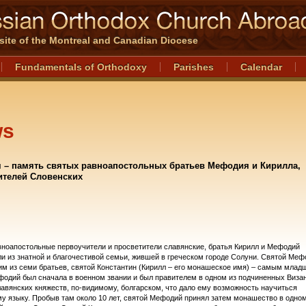
l site of the Montreal and Canadian Diocese
Fundamentals of Orthodoxy
Parishes
Calendar
ws
я – память святых равноапостольных братьев Мефодия и Кирилла,
ителей Словенских
ноапостольные первоучители и просветители славянские, братья Кирилл и Мефодий
и из знатной и благочестивой семьи, жившей в греческом городе Солуни. Святой Меф
м из семи братьев, святой Константин (Кирилл – его монашеское имя) – самым млад
одий был сначала в военном звании и был правителем в одном из подчиненных Виза
авянских княжеств, по-видимому, болгарском, что дало ему возможность научиться
у языку. Пробыв там около 10 лет, святой Мефодий принял затем монашество в одном