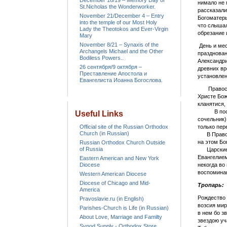
December 16/19 – Memory Day of
нимало не 
St.Nicholas the Wonderworker.
рассказали
November 21/December 4 – Entry
Богоматерь
into the temple of our Most Holy
что слышал
Lady the Theotokos and Ever-Virgin
обрезание 
Mary
November 8/21 – Synaxis of the
День и мес
Archangels Michael and the Other
празднован
Bodiless Powers..
Александри
26 сентября/9 октября –
древних вр
Преставление Апостола и
установлен
Евангелиста Иоанна Богослова.
Православ
Христе Бож
кланятися,
В последн
Useful Links
сочельник)
Official site of the Russian Orthodox
только пер
Church (in Russian)
В Правосл
на этом Бо
Russian Orthodox Church Outside
of Russia
Царские ч
Евангелием
Eastern American and New York
Diocese
некогда во
воспоминан
Western American Diocese
Diocese of Chicago and Mid-
Тропарь:
America
Рождество 
Pravoslavie.ru (in English)
возсия мир
Parishes-Church is Life (in Russian)
в нем бо з
About Love, Marriage and Familty
звездою уч
Synod Supply - Orthodox Store