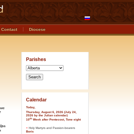
Contact
Diocese
Parishes
Calendar
Today,
ние
Thursday, August 6, 2026 (July 24,
7
2026 by the Julian calendar)
th
10
Week after Pentecost, Tone eight
 Два
+
Holy Martyrs and Passion-bearers
и
Boris