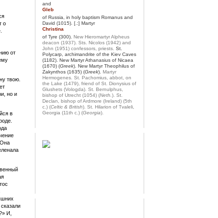
and
Gleb
ся
of Russia, in holy baptism Romanus and
т о
David (1015). [.:] Martyr
Christina
.
of Tyre (300).
New Hieromartyr Alpheus
deacon (1937).
Sts. Nicolos (1942) and
John (1951) confessors, priests.
St.
нию от
Polycarp, archimandrite of the Kiev Caves
ему
(1182). New Martyr Athanasius of Nicaea
(1670) (
Greek
). New Martyr Theophilus of
Zakynthos (1635) (
Greek
).
Martyr
Hermogenes.
St. Pachomius, abbot, on
ну твою.
the Lake (1479), friend of St. Dionysius of
ет
Glushets (Vologda).
St. Bernulphus,
и, но и
bishop of Utrecht (1054) (
Neth.
).
St.
Declan, bishop of Ardmore (Ireland) (5th
c.) (
Celtic & British
).
St. Hilarion of Tvaleli,
Georgia (11th c.) (
Georgia
).
йся в
роде.
ода
ечение
 Она
еленала
твенный
ая
тос
с
вышних
 сказали
?» И,