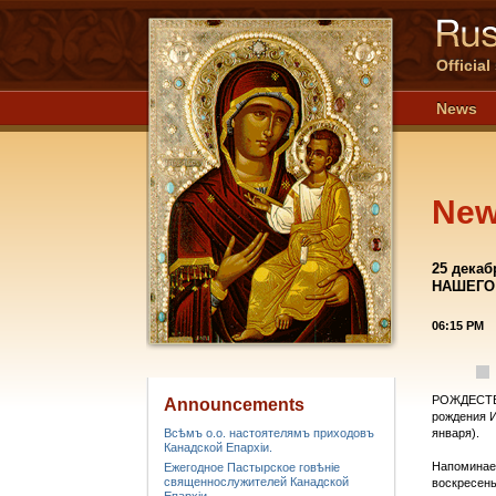
Officia
News
Ne
25 дека
НАШЕГО 
06:15 PM
РОЖДЕСТ
Announcements
рождения И
Всѣмъ о.о. настоятелямъ приходовъ
января).
Канадской Епархiи.
Напоминаем
Ежегодное Пастырское говѣніе
священнослужителей Канадской
воскресень