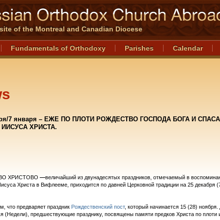
l site of the Montreal and Canadian Diocese
Fundamentals of Orthodoxy
Parishes
Calendar
ws
бря/7 января – ЕЖЕ ПО ПЛОТИ РОЖДЕСТВО ГОСПОДА БОГА И СПАСА
ИИСУСА ХРИСТА.
ВО ХРИСТОВО
—
величайший из двунадесятых праздников, отмечаемый в воспомина
исуса Христа в Вифлееме, приходится по давней Церковной традиции на 25 декабря (
, что предваряет праздник
Рождественский пост
, который начинается 15 (28) ноября.
я (Недели), предшествующие празднику, посвящены памяти предков Христа по плоти 