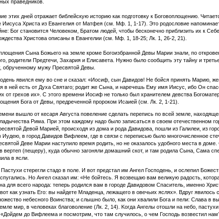
ных праведников.
ие этих дней отражает библейскую историю как подготовку к Боговоплощению. Читает
 Иисуса Христа из Евангелия от Матфея (см. Мф. 1, 1-17). Это родословие напоминае
йне: Бог становится Человеком, Братом людей, чтобы бесконечно приблизить их к Себе
ждества Христова описаны в Евангелии (см. Мф. 1, 18-25; Лк. 1, 26-2, 21).
площения Сына Божьего на земле кроме Богоизбранной Девы Марии знали, по открове
го, родители Предтечи, Захария и Елисавета. Нужно было сообщить эту тайну и треть
, обрученному мужу Пресвятой Девы.
подень явился ему во сне и сказал: «Иосиф, сын Давидов! Не бойся принять Марию, же
 в ней есть от Духа Святаго; родит же Сына, и наречешь Ему имя Иисус, ибо Он спас
х от грехов их». С этого времени Иосиф не только был хранителем девства Богоматер
ощения Бога от Девы, предреченной пророком Исаией (см. Лк. 2, 1-21).
емени вышло от кесаря Августа повеление сделать перепись по всей земле, находяще
ладычества Рима. При этом каждому надо было записаться в своем отечественном го
есвятой Девой Марией, происходя из дома и рода Давидова, пошли из Галилеи, из гор
в Иудею, в город Давидов Вифлеем, где в связи с переписью было многочисленное ст
есвятой Деве Марии наступило время родить, но не оказалось удобного места в доме.
в вертеп (пещеру), куда обычно загоняли домашний скот, и там родила Сына, Сама сп
жила в ясли.
 Пастухи стерегли стадо в поле. И вот предстал им Ангел Господень, и ослепил Божес
испугались. Но Ангел сказал им:
«Не бойтесь. Я возвещаю вам великую радость, котор
на для всего народа: теперь родился вам в городе Давидовом Спаситель, именно Хрис
 вот как узнать Его: вы найдете Младенца, лежащего в овечьих яслях»
. Вдруг явилось 
ожество небесного Воинства; и слышно было, как они хвалили Бога и пели: Слава в 
земле мир, в человеках благоволение (Лк. 2, 14). Kогда Ангелы отошли на небо, пастухи
: «Дойдем до Вифлеема и посмотрим, что там случилось, о чем Господь возвестил нам