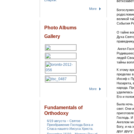
Епархіи.
ветхозавет
More
Богослужен
родословие
великой та
События Ро
Photo Albums
О тайне во
Gallery
Духа Свято
праведнику
Ангел Гос
Родившееся
людей Свои
тайны вопл
К этому вр
пределах в
Иосиф с Пр
Назарета, 
народа. Пр
More
удалилась 
Его и поло
Была ночь.
Fundamentals of
свет. Они 
Orthodoxy
приготовле
Господь. И
6/19 августа – Святое
Ангелом мн
Преображение Господа Бога и
Богу, и на 
Спаса нашего Иисуса Христа.
друг другу