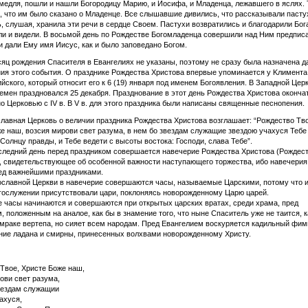
медля, пошли и нашли Богородицу Марию, и Иосифа, и Младенца, лежавшего в яслях. 
, что им было сказано о Младенце. Все слышавшие дивились, что рассказывали пасту
, слушая, хранила эти речи в сердце Своем. Пастухи возвратились и благодарили Бога
и и видели. В восьмой день по Рождестве Богомладенца совершили над Ним предпис
и дали Ему имя Иисус, как и было заповедано Богом.
яц рождения Спасителя в Евангелиях не указаны, поэтому не сразу была назначена д
ия этого события.
О празднике Рождества Xристова впервые упоминается у Kлимента
йского, который относит его к 6 (19) января под именем Богоявления.
В Западной Церк
емен праздновался 25 декабря. Празднование в этот день Рождества Xристова оконча
о Церковью с IV в. В V в. для этого праздника были написаны священные песнопения.
ная Церковь о величии праздника Рождества Христова возглашает: “Рождество Тво
е наш, возсия мирови свет разума, в нем бо звездам служащие звездою учахуся Тебе
 Солнцу правды, и Тебе ведети с высоты востока: Господи, слава Тебе”.
ий день перед праздником совершается навечерие Рождества Христова (Рождест
, свидетельствующее об особенной важности наступающего торжества, ибо навечери
ед важнейшими праздниками.
авной Церкви в навечерие совершаются часы, называемые Царскими, потому что 
гослужении присутствовали цари, поклоняясь новорожденному Царю царей.
асы начинаются и совершаются при открытых царских вратах, среди храма, пред
, положенным на аналое, как бы в знамение того, что ныне Спаситель уже не таится, к
 мраке вертепа, но сияет всем народам. Пред Евангелием воскуряется кадильный фим
ие ладана и смирны, принесенных волхвами новорожденному Христу.
Твое, Христе Боже наш,
ови свет разума,
вездам служащии
ахуся,