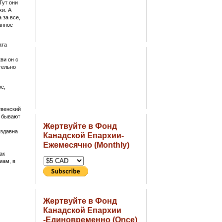
Тут они
хи. А
 за все,
анное
ата
ви он с
тельно
е,
венский
я бывают
Жертвуйте в Фонд
издавна
Канадской Епархии-
Ежемесячно (Monthly)
ак
иам, в
Жертвуйте в Фонд
Канадской Епархии
-Единовременно (Once)