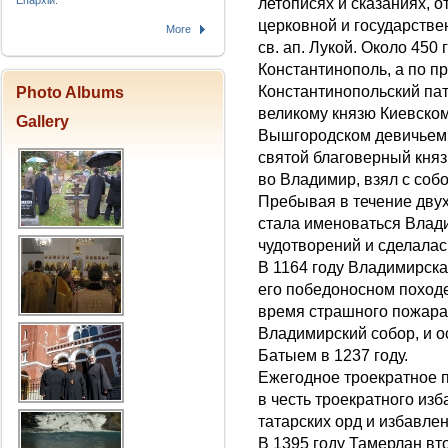
Епархіи.
летописях и сказаниях, 
церковной и государстве
More
св. ап. Лукой. Около 450
Константинополь, а по п
Константинопольский пат
Photo Albums
великому князю Киевском
Gallery
Вышгородском девичьем 
святой благоверный княз
во Владимир, взял с соб
Пребывая в течение двух
стала именоваться Влад
чудотворений и сделалас
В 1164 году Владимирск
его победоносном походе
время страшного пожара 
Владимирский собор, и о
Батыем в 1237 году.
Ежегодное троекратное 
в честь троекратного из
татарских орд и избавлен
В 1395 году Тамерлан вто