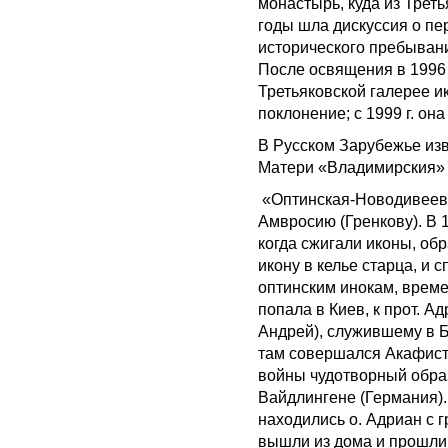
монастырь, куда из Трет
годы шла дискуссия о пе
исторического пребывани
После освящения в 1996 
Третьяковской галерее и
поклонение; с 1999 г. он
В Русском Зарубежье из
Матери «Владимирския»
«Оптинская-Новодивеевс
Амвросию (Гренкову). В 1
когда сжигали иконы, об
икону в келье старца, и 
оптинским инокам, време
попала в Киев, к прот. А
Андрей), служившему в Б
там совершался Акафист
войны чудотворный образ
Вайдлингене (Германия).
находились о. Адриан с 
вышли из дома и прошли