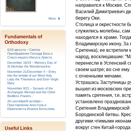
направился к Москве. Сп
Василий Димитриевич дви
берегу Оки.
More
Столица и окрестности 
служились молебны, сам
Fundamentals of
находился в храме. Тогд
Orthodoxy
Владимирскую икону. За 
Сретенка), ее встретили 
6/19 августа – Святое
Преображение Господа Бога и
народ, восклицавшие: “М
Спаса нашего Иисуса Христа.
перенесли в Успенский с
December 16/19 – Memory Day of
St.Nicholas the Wonderworker.
своем шатре; во сне ему
November 21/December 4 – Entry
с огненными мечами.
into the temple of our Most Holy
Lady the Theotokos and Ever-Virgin
Устрашась Заступницы ру
Mary
вышел из московских пре
November 8/21 – Synaxis of the
Archangels Michael and the Other
память сретения, т.е. вс
Bodiless Powers..
установлено празднование
26 сентября/9 октября –
Преставление Апостола и
Сретения Владимирской ик
Евангелиста Иоанна Богослова.
Бородинской битвы. Крес
другими чтимыми иконам
вокруг стен Китай-города
Useful Links