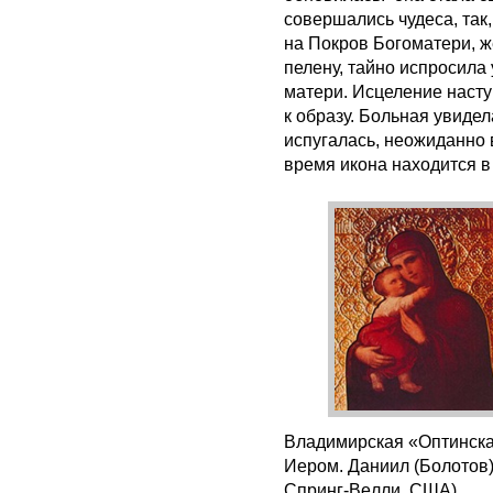
совершались чудеса, так,
на Покров Богоматери, ж
пелену, тайно испросил
матери. Исцеление насту
к образу. Больная увиде
испугалась, неожиданно 
время икона находится в
Владимирская «Оптинска
Иером. Даниил (Болотов)?
Спринг-Вeлли, США).