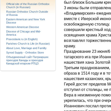
был близок Большим крес
Official site of the Russian Orthodox
Church (in Russian)
3 иконы были отправлен
Russian Orthodox Church Outside
«Владимирския» ежеднев
of Russia
вместе с Иверской иконой
Eastern American and New York
Diocese
освобожденную столицу. 
Western American Diocese
совершили крестный ход в
Diocese of Chicago and Mid-
освящения храма Христа
America
Pravoslavie.ru (in English)
возглавлял торжественны
Parishes-Church is Life (in Russian)
храму.
About Love, Marriage and Familty
Празднование 23 июня/6
Synod Supply - Orthodox Store
татарского ига при Иоанн
Объединенный сайт Патриарших
приходов Канады и приходов
нашествия хана Золотой
Канадской епархии РПЦЗ
Третьим празднованием,
образа в 1514 году и в т
нашествия казанских, кры
Гирей достиг пределов М
отступил от столицы, не 
Вера в неизменную помо
укрепилась, что при оче
Иоаннович послал против 