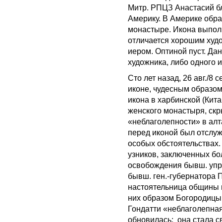
Митр. РПЦЗ Анастасий бл
Америку. В Америке обр
монастыре. Икона выпол
отличается хорошим худ
иером. Оптиной пуст. Да
художника, либо одного 
Сто лет назад, 26 авг./8
иконе, чудесным образом
икона в харбинской (Кит
женского монастыря, скр
«неблаголепности» в алт
перед иконой был отслу
особых обстоятельствах. 
узников, заключенных б
освобождения бывш. упр
бывш. ген.-губернатора П
настоятельница общины 
них образом Богородицы
Гондатти «неблаголепная
обновилась: она стала с