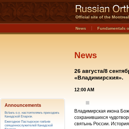
Official site of the Montre
News
Fundamentals o
News
26 августа/8 сентя
«Владимирския».
12:00 AM
Announcements
Владимирская икона Бож
Всѣмъ о.о. настоятелямъ приходовъ
Канадской Епархiи.
сохранившихся чудотворн
Ежегодное Пастырское говѣніе
святынь России. История
священнослужителей Канадской