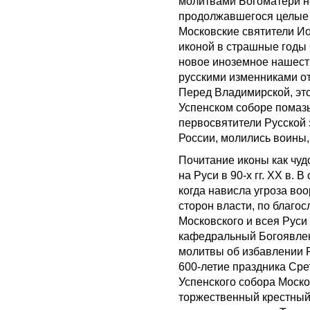
молитвами Богоматери не
продолжавшегося целые с
Московские святители И
иконой в страшные годы 
новое иноземное нашеств
русскими изменниками от
Перед Владимирской, это
Успенском соборе помазы
первосвятители Русской 
России, молились воины,
Почитание иконы как чуд
на Руси в 90-х гг. XX в.
когда нависла угроза в
сторон власти, по благ
Московского и всея Руси А
кафедральный Богоявлен
молитвы об избавлении Р
600-летие праздника Сре
Успенского собора Моск
торжественный крестный