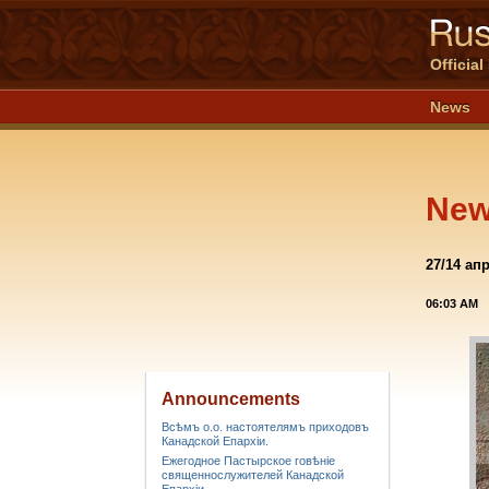
Officia
News
Ne
27/14 ап
06:03 AM
Announcements
Всѣмъ о.о. настоятелямъ приходовъ
Канадской Епархiи.
Ежегодное Пастырское говѣніе
священнослужителей Канадской