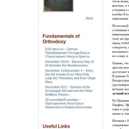
столь велик
кончено, и
учеников о 
в ребра Его
More
нанесенная 
На восьмой 
учениками в
невысказан
Fundamentals of
тому же пр
Orthodoxy
перед тобо
говорится, 
6/19 августа – Святое
воскликнул:
Преображение Господа Бога и
но и веру в
Спаса нашего Иисуса Христа.
December 16/19 – Memory Day of
Однако, эта
St.Nicholas the Wonderworker.
другим апо
November 21/December 4 – Entry
достигают в
into the temple of our Most Holy
И раньше Го
Lady the Theotokos and Ever-Virgin
Распростра
Mary
удостоверен
November 8/21 – Synaxis of the
которые до
Archangels Michael and the Other
лучший пу
Bodiless Powers..
26 сентября/9 октября –
По Церковн
Преставление Апостола и
Парфии, Эф
Евангелиста Иоанна Богослова.
сына и суп
пытки и, на
Начиная с 
совершение 
Useful Links