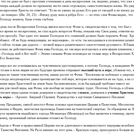
, что он даже не был с прочими учениками в день воскресения: он, видимо, решил, что уже 
 теперь каждый должен по-прежнему вести свою отдельную, самостоятельную жизнь. На уве
воскресении Христа он отвечает: “Если не увижу на руках Его ран от гвоздей и не вложу р
, не поверю» (Ин. 20, 25). «Вложу руку мою в ребра Его» — из этих слов Фомы видно, что 
Господу воином, была очень глубока.
день после Воскресения Господь явился апостолу Фоме и, свидетельствуя о том, что был с
се время по воскресении, не стал ждать вопросов Фомы,
показав ему Свои раны
, ответив на
ную просьбу. Уже одно это знание Господом его сомнений должно было поразить Фому. Хр
ибавил: «И не будь неверующим, но верующим», то есть: ты находишься в положении реши
й сейчас только две дороги — полной веры и решительного ожесточения духовного. В Еван
осязал ли действительно Фома язвы Господа, но так вера возгорелась в нем ярким пламенем, 
 «Господь мой и Бог мой! » Этими словами Фома исповедал не только веру в Воскресение Х
 Его Божество.
 вера все же основывалась на чувственном удостоверении, а потому Господь, в назидании Ф
столам и всем людям на все будущие времена открывает
высший путь к вере
, ублажая тех,
еры не таким чувственным путем, каким достиг ее Фома:
“Блаженны не видевшие и уверо
сподь неоднократно давал преимущество той вере, которая основывается не на чуде, а на сл
нение веры Христовой на земле было бы невозможно, если бы каждый требовал такого же
ия для своей веры, как Фома, или вообще не перестающих чудес. Поэтому Господь и ублажа
стигают веры одним только доверием к свидетельству
словом
, доверием к
учению Христову
ть веры
.». /Архиеп. Аверкий (Таушев). Руководство к изучению Священного Писания/
ому Преданию, святой апостол Фома основал христианские Церкви в Палестине, Месопота
иопии и Индии, запечатлев проповедь Евангелия мученической смертью. За обращение ко 
руги правителя индийского города Мелиапора (Мелипура) он был заключен в темницу, прет
конец, пронзенный пятью копьями отошел ко Господу.
Недели о Фоме в православной Церкви после длительного великопостного перерыва возобно
Таинства Венчания. На Руси именно на этот день – Красную горку, приходилось больше вс