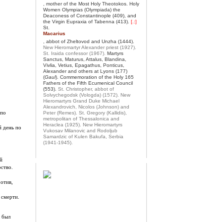
, mother of the Most Holy Theotokos. Holy
Women Olympias (Olympiada) the
Deaconess of Constantinople (409), and
the Virgin Eupraxia of Tabenna (413).
[.:]
St.
Macarius
, abbot of Zheltovod and Unzha (1444).
New Hieromartyr Alexander priest (1927).
St. Iraida confessor (1967).
Martyrs
Sanctus, Maturus, Attalus, Blandina,
Vivlia, Vetius, Epagathus, Ponticus,
Alexander and others at Lyons (177)
(
Gaul
). Commemoration of the Holy 165
Fathers of the Fifth Ecumenical Council
(553).
St. Christopher, abbot of
Solvychegodsk (Vologda) (1572).
New
Hieromartyrs Grand Duke Michael
Alexandrovich, Nicolos (Johnson) and
 по
Peter (Remes).
St. Gregory (Kallidis),
metropolitan of Thessalonica and
Heraclea (1925).
New Hieromartyrs
й день по
Vukosav Milanovic and Rodoljub
Samardzic of Kulen Bakufa, Serbia
(1941-1945).
й
рство.
ротив,
 смерти.
 был