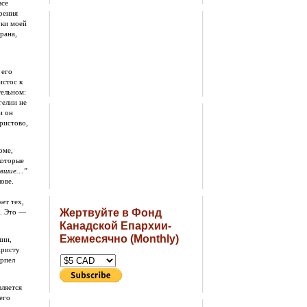
все
рения
уки моей
рана,
 его
истос к
тельном:
гелии не
и он
ристово,
оме,
 которые
вавшие…”
ове.
ет тех,
Жертвуйте в Фонд
. Это —
Канадской Епархии-
Ежемесячно (Monthly)
мии,
Христу
ерпел
вляется
его