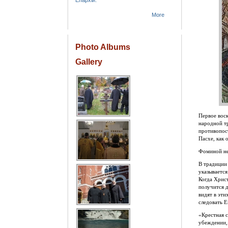
Епархіи.
More
Photo Albums
Gallery
Первое воск
народной тр
противопос
Пасхе, как 
Фоминой не
В традиции
указывается
Когда Христ
получится 
видят в эти
следовать Е
«Крестная с
убеждении, 