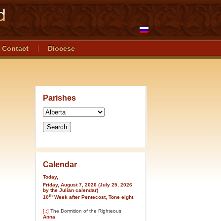
Contact
Diocese
Parishes
Calendar
Today,
Friday, August 7, 2026 (July 25, 2026
by the Julian calendar)
th
10
Week after Pentecost, Tone eight
[.:]
The Dormition of the Righteous
Anna