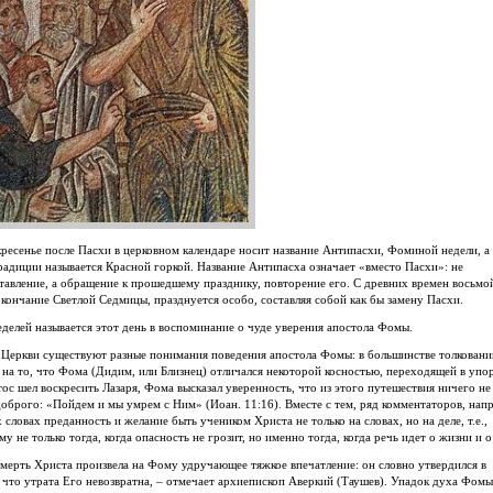
ресенье после Пасхи в церковном календаре носит название Антипасхи, Фоминой недели, а
адиции называется Красной горкой. Название Антипасха означает «вместо Пасхи»: не
тавление, а обращение к прошедшему празднику, повторение его. С древних времен восьмо
окончание Светлой Седмицы, празднуется особо, составляя собой как бы замену Пасхи.
делей называется этот день в воспоминание о чуде уверения апостола Фомы.
 Церкви существуют разные понимания поведения апостола Фомы: в большинстве толковани
 на то, что Фома (Дидим, или Близнец) отличался некоторой косностью, переходящей в упо
ос шел воскресить Лазаря, Фома высказал уверенность, что из этого путешествия ничего не
доброго: «Пойдем и мы умрем с Ним» (Иоан. 11:16). Вместе с тем,
ряд комментаторов
, нап
х словах преданность и желание быть учеником Христа не только на словах, но на деле, т.е.,
му не только тогда, когда опасность не грозит, но именно тогда, когда речь идет о жизни и о
мерть Христа произвела на Фому удручающее тяжкое впечатление: он словно утвердился в
что утрата Его невозвратна, – отмечает архиепископ Аверкий (Таушев). Упадок духа Фомы