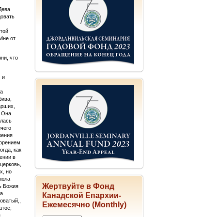
Дева
довать
ятой
Мне от
ни, что
 и
на
бива,
арших,
а Она
илась
ичего
жения
ворением
огда, как
ении в
церковь,
х, но
люла
Жертвуйте в Фонд
ь Божия
за
Канадской Епархии-
оватый,,
Ежемесячно (Monthly)
атое;
е