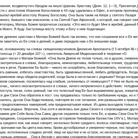
онения, воздвигнутого Иродом на юную Церковь Христову (Деян. 12, 1—3), Пресвятая 
те с апостолом Иоанном Богословом в 43 году удалилась в Ефес, в котором пропове
выпал жребий апостолу Иоанну Богослову. Она была также на Кипре у святого Лазаря
вного, бывшего там епископом, и на Святой Горе Афонской, о которой, как говорит св
тогорец, Матерь Божия пророчески сказала: «Это место будет Мне в жребий, данный 
а Моего. Я буду Заступница месту этому и Богу о нем Ходатаица».
ие древних христиан к Матери Божией было так велико, что они сохранили все о Ее жиз
ли заметить из Ее слов и деяний, и даже передали нам о Ее внешнем виде.
ю, основанному на словах священномучеников Дионисия Ареопагита (f 3 октября 96 г.)
гоносца (+ 20 декабря 107 г.), святитель Амвросий Медиоланский в творении «О
цах» писал о Матери Божией: «Она была Девою не телом только, но и душою, смирен
смотрительна в словах, благоразумна, немногоречива, любительница чтения, трудолю
на в речи. Правилом Ее было— никого не оскорблять, всем благожелать, почитать ст
ать равным, избегать хвастовства, быть здравомысленной, любить добродетель. Когд
ражением лица обидела родителей, когда была в несогласии с родными? Когда погорд
еком скромным, посмеялась над слабым, уклонилась от неимущего? У Нее не было н
 очах,, ничего неосмотрительного в словах, ничего неприличного в действиях: телодви
поступь тихая, голос ровный; так что телесный вид Ее был выражением души, олицет
се дни Свои Она обратила в пост: сну предавалась только по требованию нужды, но и т
коилось, духом Она бодрствовала, повторяя во сне читанное, или размышляя о привед
 предположенных намерений, или предначертывая новые. Из дома выходила только в 
утствии родных. Впрочем, Она хотя и являлась вне дома Своего в сопровождении други
ажем для Себя была Она Сама; другие охраняли только тело Ее, а нравы Свои Она б
преданию, сохраненному церковным историком Никифором Каллистом (XIV в.), Матер
а среднего или, как иные говорят, несколько более среднего; волосы златовидные; гла
 зрачками как бы цвета маслины; брови дугообразные и умеренно-черные, нос продолг
щие, исполненные сладких речей; лицо не круглое и не острое, но несколько продолгов
и пальцы длинные… Она в беседе с другими сохраняла благоприличие, не смеялась, н