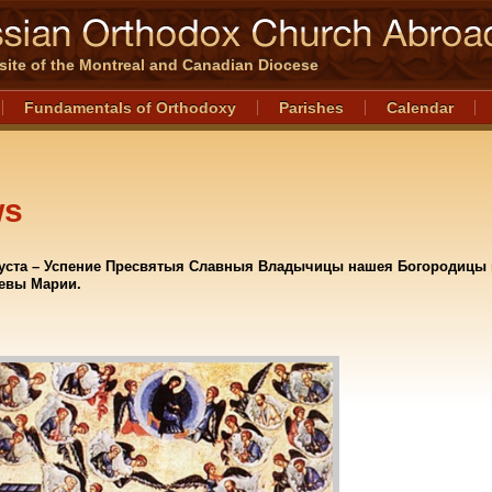
l site of the Montreal and Canadian Diocese
Fundamentals of Orthodoxy
Parishes
Calendar
ws
вгуста – Успение Пресвятыя Славныя Владычицы нашея Богородицы 
евы Марии.