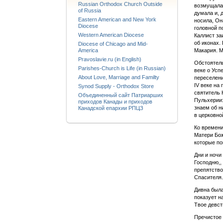
Russian Orthodox Church Outside
возмущалас
of Russia
думала и, 
Eastern American and New York
носила, Он
Diocese
головной п
Western American Diocese
Каллист за
об иконах.
Diocese of Chicago and Mid-
America
Макария. М.
Pravoslavie.ru (in English)
Обстоятель
Parishes-Church is Life (in Russian)
веке о Усп
About Love, Marriage and Familty
переселени
IV веке на
Synod Supply - Orthodox Store
святитель 
Объединенный сайт Патриарших
Пульхерии:
приходов Канады и приходов
знаем об н
Канадской епархии РПЦЗ
в церковно
Ко времени
Матери Бож
которые по
Дни и ночи
Господню,,
препятство
Спасителя.
Дивна была
показует н
Твое девств
Пречистое 