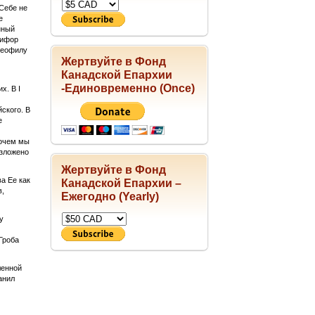
Себе не
е
нный
кифор
 Феофилу
Жертвуйте в Фонд
Канадской Епархии
-Единовременно (Once)
х. В I
ского. В
е
рочем мы
изложено
Жертвуйте в Фонд
а Ее как
Канадской Епархии –
в,
Ежегодно (Yearly)
у
Гроба
ленной
анил