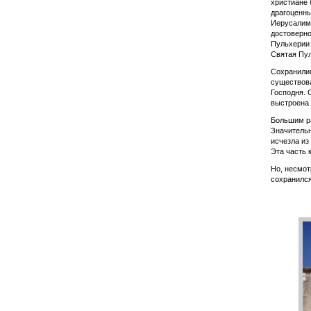
христиане 
драгоценны
Иерусалим
достоверно
Пульхерии 
Святая Пул
Сохранилис
существова
Господня. 
выстроена 
Большим ра
Значительн
исчезла из
Эта часть 
Но, несмот
сохранился