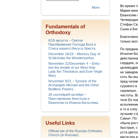
Во время г
More
Мария вмес
Евангелие 
Четверодне
Стефан Свя
Fundamentals of
Сына и Бог
Orthodoxy
Благоговен
6/19 августа – Святое
только мог
Преображение Господа Бога и
Спаса нашего Иисуса Христа.
По предани
Игнатия Бо
December 16/19 – Memory Day of
St.Nicholas the Wonderworker.
девственни
сердцем, о
November 21/December 4 – Entry
into the temple of our Most Holy
целомудрен
Lady the Theotokos and Ever-Virgin
не завидов
Mary
хоть бы вы
November 8/21 – Synaxis of the
пред челов
Archangels Michael and the Other
сурового в
Bodiless Powers..
скромные, 
26 сентября/9 октября –
чистоты. В
Преставление Апостола и
тело Ее по
Евангелиста Иоанна Богослова.
исполнение
и то в соп
лучшим стр
Сама». По 
Useful Links
«была рост
быстрые, с
Official site of the Russian Orthodox
уста цвету
Church (in Russian)
кисти рук 