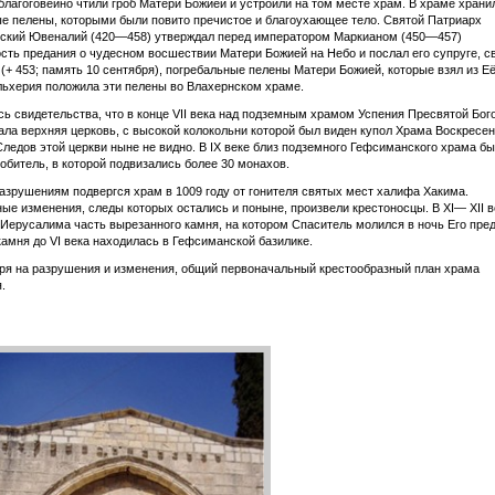
благоговейно чтили гроб Матери Божией и устроили на том месте храм. В храме храни
е пелены, которыми были повито пречистое и благоухающее тело. Святой Патриарх
ский Ювеналий (420—458) утверждал перед императором Маркианом (450—457)
сть предания о чудесном восшествии Матери Божией на Небо и послал его супруге, с
(+ 453; память 10 сентября), погребальные пелены Матери Божией, которые взял из Её
ьхерия положила эти пелены во Влахернском храме.
ь свидетельства, что в конце VII века над подземным храмом Успения Пресвятой Бо
ла верхняя церковь, с высокой колокольни которой был виден купол Храма Воскресе
Следов этой церкви ныне не видно. В IX веке близ подземного Гефсиманского храма б
обитель, в которой подвизались более 30 монахов.
зрушениям подвергся храм в 1009 году от гонителя святых мест халифа Хакима.
ые изменения, следы которых остались и поныне, произвели крестоносцы. В XI— XII в
 Иерусалима часть вырезанного камня, на котором Спаситель молился в ночь Его пре
камня до VI века находилась в Гефсиманской базилике.
ря на разрушения и изменения, общий первоначальный крестообразный план храма
.