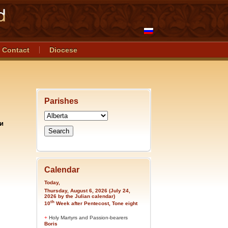
Contact
Diocese
Parishes
и
Calendar
Today,
Thursday, August 6, 2026 (July 24,
2026 by the Julian calendar)
th
10
Week after Pentecost, Tone eight
+
Holy Martyrs and Passion-bearers
Boris