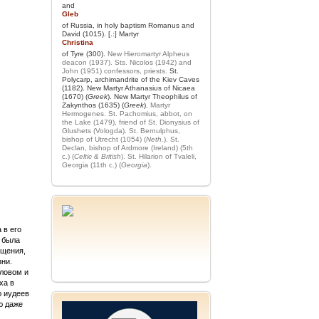
and
Gleb
of Russia, in holy baptism Romanus and
David (1015). [.:] Martyr
Christina
of Tyre (300).
New Hieromartyr Alpheus
deacon (1937).
Sts. Nicolos (1942) and
John (1951) confessors, priests.
St.
Polycarp, archimandrite of the Kiev Caves
(1182). New Martyr Athanasius of Nicaea
(1670) (
Greek
). New Martyr Theophilus of
Zakynthos (1635) (
Greek
).
Martyr
Hermogenes.
St. Pachomius, abbot, on
the Lake (1479), friend of St. Dionysius of
Glushets (Vologda).
St. Bernulphus,
bishop of Utrecht (1054) (
Neth.
).
St.
Declan, bishop of Ardmore (Ireland) (5th
c.) (
Celtic & British
).
St. Hilarion of Tvaleli,
Georgia (11th c.) (
Georgia
).
 в его
а была
ещения,
зни.
ловом и
ха в
ю иудеев
ю даже