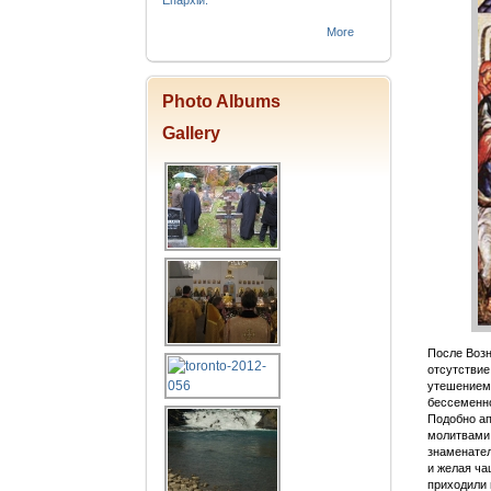
Епархіи.
More
Photo Albums
Gallery
После Возн
отсутствие
утешением 
бессеменно
Подобно ап
молитвами.
знаменател
и желая ча
приходили 