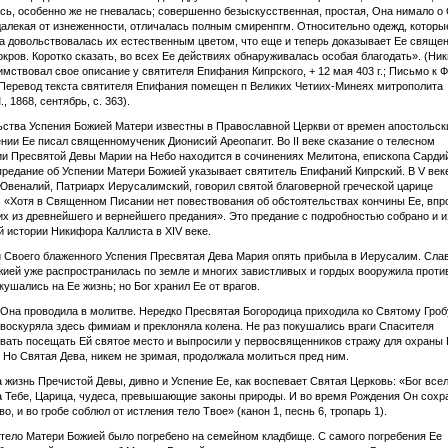
ь, особенно же не гневалась; совершенно безыскусственная, простая, Она нимало о 
далекая от изнеженности, отличалась полным смиренпгм. Относительно одежд, которы
а довольствовалась их естественным цветом, что еще и теперь доказывает Ее свяще
окров. Коротко сказать, во всех Ее действиях обнаруживалась особая благодать». (Ни
имствовал свое описание у святителя Епифания Кипрского, + 12 мая 403 г.; Письмо к
 Перевод текста святителя Епифания помещен п Великих Четиих-Минеях митрополита
, 1868, сентябрь, с. 363).
ства Успения Божией Матери известны в Православной Церкви от времен апостольски
ении Ее писал священномученик Дионисий Ареопагит. Во II веке сказание о телесном
и Пресвятой Девы Марии на Небо находится в сочинениях Мелитона, епископа Сардий
 предание об Успении Матери Божией указывает святитель Епифаний Кипрский. В V век
Ювеналий, Патриарх Иерусалимский, говорил святой благоверной греческой царице
 «Хотя в Священном Писании нет повествования об обстоятельствах кончины Ее, вп
их из древнейшего и вернейшего предания». Это предание с подробностью собрано и 
й истории Никифора Каллиста в XIV веке.
 Своего блаженного Успения Пресвятая Дева Мария опять прибыла в Иерусалим. Слав
ией уже распространилась по земле и многих завистливых и гордых вооружила проти
кушались на Ее жизнь; но Бог хранил Ее от врагов.
 Она проводила в молитве. Нередко Пресвятая Богородица приходила ко Святому Гроб
 воскуряла здесь фимиам и преклоняла колена. Не раз покушались враги Спасителя
вать посещать Ей святое место и выпросили у первосвященников стражу для охраны 
 Но Святая Дева, никем не зримая, продолжала молиться пред ним.
 жизнь Пречистой Девы, дивно и Успение Ее, как воспевает Святая Церковь: «Бог все
а Тебе, Царица, чудеса, превышающие законы природы. И во время Рождения Он сохр
о, и во гробе соблюл от истления тело Твое» (канон 1, песнь 6, тропарь 1).
тело Матери Божией было погребено на семейном кладбище. С самого погребения Ее