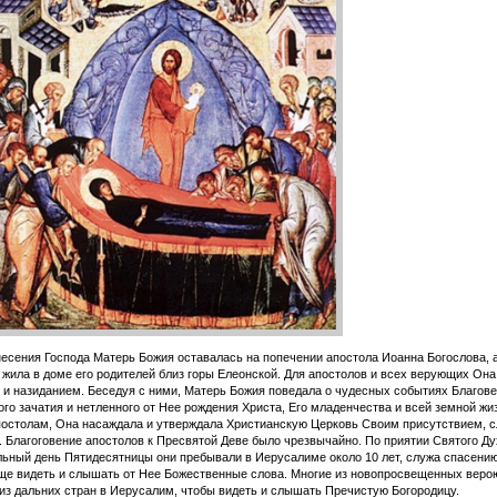
есения Господа Матерь Божия оставалась на попечении апостола Иоанна Богослова, а
 жила в доме его родителей близ горы Елеонской. Для апостолов и всех верующих Он
и назиданием. Беседуя с ними, Матерь Божия поведала о чудесных событиях Благов
го зачатия и нетленного от Нее рождения Христа, Его младенчества и всей земной жи
остолам, Она насаждала и утверждала Христианскую Церковь Своим присутствием, с
 Благоговение апостолов к Пресвятой Деве было чрезвычайно. По приятии Святого Ду
ьный день Пятидесятницы они пребывали в Иерусалиме около 10 лет, служа спасени
ще видеть и слышать от Нее Божественные слова. Многие из новопросвещенных веро
из дальних стран в Иерусалим, чтобы видеть и слышать Пречистую Богородицу.