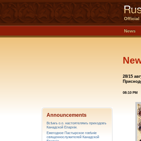
Officia
News
Ne
28/15 а
Приснод
08:10 PM
Announcements
Всѣмъ о.о. настоятелямъ приходовъ
Канадской Епархiи.
Ежегодное Пастырское говѣніе
священнослужителей Канадской