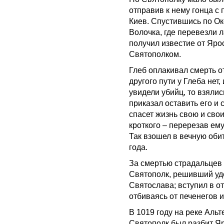
отправив к нему гонца с
Киев. Спустившись по Оке
Волочка, где перевезли 
получил известие от Ярос
Святополком.
Глеб оплакивал смерть о
другого пути у Глеба нет
увидели убийц, то взялис
приказал оставить его и с
спасет жизнь свою и свои
кроткого – перерезав ему
Так взошел в вечную об
года.
За смертью страдальцев
Святополк, решивший уде
Святослава; вступил в 
отбиваясь от печенегов и
В 1019 году на реке Аль
Святополк был разбит Я