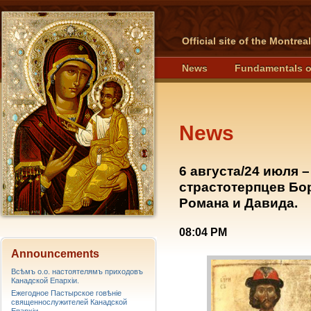
Official site of the Montre
News
Fundamentals o
News
6 августа/24 июля 
страстотерпцев Бор
Романа и Давида.
08:04 PM
Announcements
Всѣмъ о.о. настоятелямъ приходовъ
Канадской Епархiи.
Ежегодное Пастырское говѣніе
священнослужителей Канадской