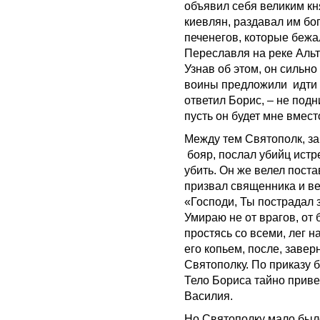
объявил себя великим кн
киевлян, раздавал им бог
печенегов, которые бежал
Переславля на реке Альте
Узнав об этом, он сильно
воины предложили идти н
ответил Борис, – не подн
пусть он будет мне вмест
Между тем Святополк, з
бояр, послал убийц истре
убить. Он же велел поста
призвал священника и ве
«Господи, Ты пострадал з
Умираю не от врагов, от б
простясь со всеми, лег н
его копьем, после, заве
Святополку. По приказу 
Тело Бориса тайно приве
Василия.
Но Святополку мало было