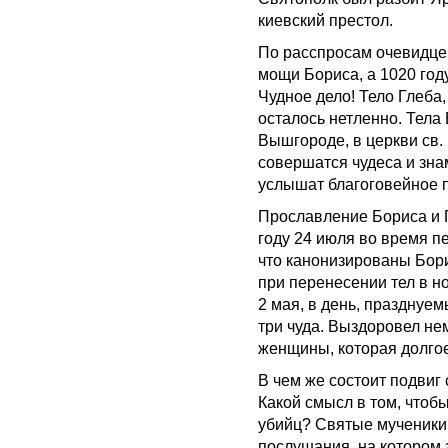
киевский престол.
По расспросам очевидц
мощи Бориса, а 1020 год
Чудное дело! Тело Глеба
осталось нетленно. Тела
Вышгороде, в церкви св.
совершатся чудеса и зна
услышат благоговейное 
Прославление Бориса и 
году 24 июля во время п
что канонизированы Бори
при перенесении тел в н
2 мая, в день, празднуе
три чуда. Выздоровел не
женщины, которая долгое
В чем же состоит подвиг
Какой смысл в том, чтобы
убийц? Святые мученики
послушания, на котором 