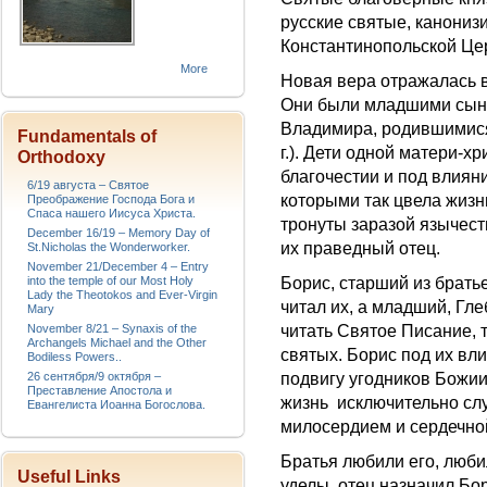
русские святые, канонизи
Константинопольской Це
More
Новая вера отражалась в 
Они были младшими сыно
Владимира, родившимися
Fundamentals of
г.). Дети одной матери-х
Orthodoxy
благочестии и под влиян
6/19 августа – Святое
которыми так цвела жизн
Преображение Господа Бога и
Спаса нашего Иисуса Христа.
тронуты заразой язычест
December 16/19 – Memory Day of
их праведный отец.
St.Nicholas the Wonderworker.
November 21/December 4 – Entry
into the temple of our Most Holy
Борис, старший из брать
Lady the Theotokos and Ever-Virgin
читал их, а младший, Гл
Mary
November 8/21 – Synaxis of the
читать Святое Писание, 
Archangels Michael and the Other
святых. Борис под их вл
Bodiless Powers..
26 сентября/9 октября –
подвигу угодников Божии
Преставление Апостола и
жизнь исключительно слу
Евангелиста Иоанна Богослова.
милосердием и сердечной
Братья любили его, любил
Useful Links
уделы, отец назначил Бор