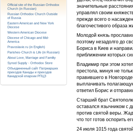
Official site of the Russian Orthodox
значительные расстояни
Church (in Russian)
управлял своим княжеств
Russian Orthodox Church Outside
of Russia
прежде всего о насажде
Eastern American and New York
благочестивого образа ж
Diocese
Western American Diocese
Молодой князь прославил
Diocese of Chicago and Mid-
поэтому незадолго до св
America
Pravoslavie.ru (in English)
Бориса в Киев и направил
Parishes-Church is Life (in Russian)
приближении которых сил
About Love, Marriage and Familty
Synod Supply - Orthodox Store
Владимир при этом хотел
Объединенный сайт Патриарших
престола, минуя не толь
приходов Канады и приходов
Канадской епархии РПЦЗ
правившего в Новгороде,
выплачивать полагающуюс
ответил Борис и отправи
Старший брат Святополк
оставался язычником с д
против святой веры. Жад
что тот готов оспорить ег
24 июля 1015 года свято