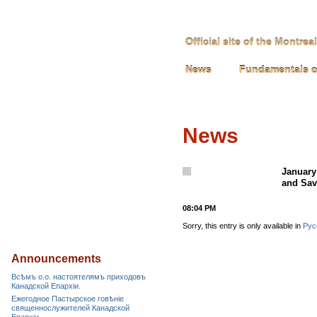
Official site of the Montre
News
Fundamentals o
News
January
and Sav
08:04 PM
Sorry, this entry is only available in
Рус
Announcements
Всѣмъ о.о. настоятелямъ приходовъ
Канадской Епархiи.
Ежегодное Пастырское говѣніе
священнослужителей Канадской