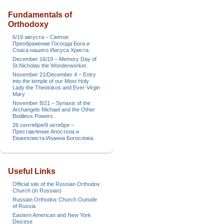
Fundamentals of
Orthodoxy
6/19 августа – Святое
Преображение Господа Бога и
Спаса нашего Иисуса Христа.
December 16/19 – Memory Day of
St.Nicholas the Wonderworker.
November 21/December 4 – Entry
into the temple of our Most Holy
Lady the Theotokos and Ever-Virgin
Mary
November 8/21 – Synaxis of the
Archangels Michael and the Other
Bodiless Powers..
26 сентября/9 октября –
Преставление Апостола и
Евангелиста Иоанна Богослова.
Useful Links
Official site of the Russian Orthodox
Church (in Russian)
Russian Orthodox Church Outside
of Russia
Eastern American and New York
Diocese