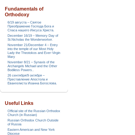
Fundamentals of
Orthodoxy
6/19 августа – Святое
Преображение Господа Бога и
Спаса нашего Иисуса Христа.
December 16/19 – Memory Day of
St.Nicholas the Wonderworker.
November 21/December 4 – Entry
into the temple of our Most Holy
Lady the Theotokos and Ever-Virgin
Mary
November 8/21 – Synaxis of the
Archangels Michael and the Other
Bodiless Powers..
26 сентября/9 октября –
Преставление Апостола и
Евангелиста Иоанна Богослова.
Useful Links
Official site of the Russian Orthodox
Church (in Russian)
Russian Orthodox Church Outside
of Russia
Eastern American and New York
Diocese