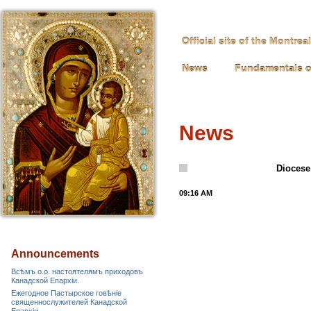
Official site of the Montre
News
Fundamentals o
News
Diocese
09:16 AM
Announcements
Всѣмъ о.о. настоятелямъ приходовъ
Канадской Епархiи.
Ежегодное Пастырское говѣніе
священнослужителей Канадской