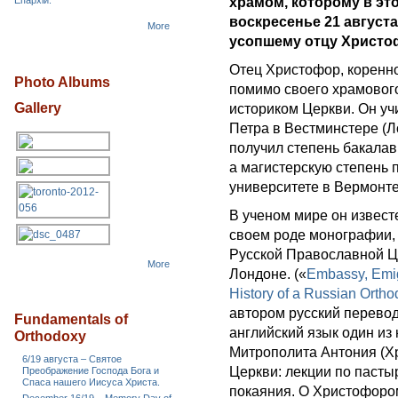
Епархіи.
храмом, которому в эт
воскресенье 21 август
More
усопшему отцу Христо
Отец Христофор, коренн
Photo Albums
помимо своего храмовог
Gallery
историком Церкви. Он уч
Петра в Вестминстере (Л
получил степень бакалав
а магистерскую степень 
университете в Вермонте
В ученом мире он известе
своем роде монографии,
Русской Православной Це
More
Лондоне. («
Embassy, Emig
History of a Russian Orth
автором русский перевод
Fundamentals of
английский язык один и
Orthodoxy
Митрополита Антония (Х
6/19 августа – Святое
Церкви: лекции по паст
Преображение Господа Бога и
Спаса нашего Иисуса Христа.
покаяния. О Христофоро