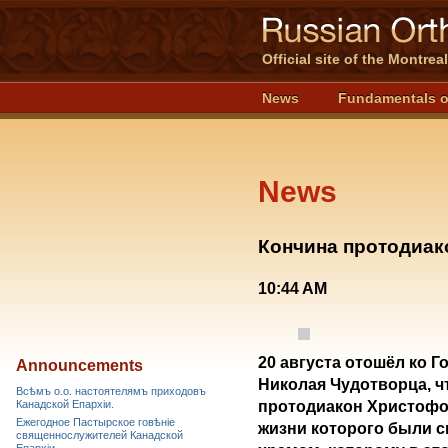
Official site of the Montre
News
Fundamentals o
News
Кончина протодиак
10:44 AM
20 августа отошёл ко 
Announcements
Николая Чудотворца, ч
Всѣмъ о.о. настоятелямъ приходовъ
Канадской Епархiи.
протодиакон Христофо
Ежегодное Пастырское говѣніе
жизни которого были с
священнослужителей Канадской