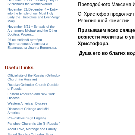
December 16/19 – Memory Day of
Преподобного Максима И
St.Nicholas the Wonderworker.
November 21/December 4 – Entry
into the temple of our Most Holy
О. Христофор продолжит
Lady the Theotokos and Ever-Virgin
Ревизионной комиссии
Mary
November 8/21 – Synaxis of the
Призываем всех свяще
Archangels Michael and the Other
Bodiless Powers..
вознести молитвы о у
26 сентября/9 октября –
Христофора.
Преставление Апостола и
Евангелиста Иоанна Богослова.
Душа его во благих во
Useful Links
Official site of the Russian Orthodox
Church (in Russian)
Russian Orthodox Church Outside
of Russia
Eastern American and New York
Diocese
Western American Diocese
Diocese of Chicago and Mid-
America
Pravoslavie.ru (in English)
Parishes-Church is Life (in Russian)
About Love, Marriage and Familty
Synod Supply - Orthodox Store