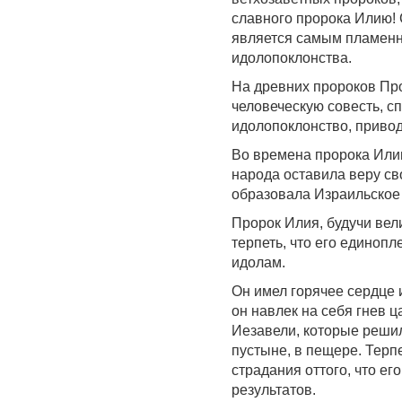
славного пророка Илию! 
является самым пламенн
идолопоклонства.
На древних пророков Пр
человеческую совесть, с
идолопоклонство, привод
Во времена пророка Илии
народа оставила веру св
образовала Израильское 
Пророк Илия, будучи вел
терпеть, что его едино
идолам.
Он имел горячее сердце 
он навлек на себя гнев 
Иезавели, которые решил
пустыне, в пещере. Терп
страдания оттого, что е
результатов.