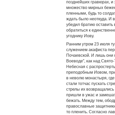
позднейших гравюрах, и 
множество мирных беженц
пленными, будь то солда
ждать было неоткуда. И 
убедил братию оставить
обратиться к единственн
угоднику Иову.
Ранним утром 23 июля ту
служением акафиста пер
Почаевской. И лишь они 
Воеводе”, как над Свят
Небесная с распростерт
преподобным Иовом, при
в неволю монастыря, где 
стали тотчас пускать стр
стрелы их возвращались
пришли в ужас и замешат
бежать. Между тем, обо
православные защитники 
то пленить. Согласно ла