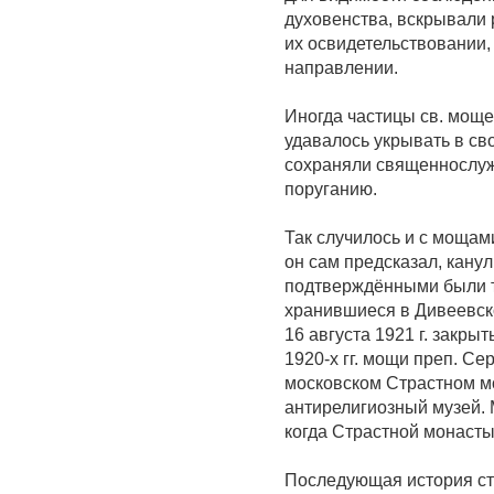
духовенства, вскрывали 
их освидетельствовании,
направлении.
Иногда частицы св. мощ
удавалось укрывать в св
сохраняли священнослуж
поруганию.
Так случилось и с мощам
он сам предсказал, кану
подтверждёнными были то
хранившиеся в Дивеевск
16 августа 1921 г. закры
1920-х гг. мощи преп. С
московском Страстном мо
антирелигиозный музей. М
когда Страстной монасты
Последующая история ста