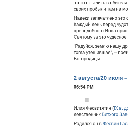
этого остались в обители
своих пробыли там на м
Навеки запечатлено это 
Каждый день перед чудот
преподобного Иова прин
Святому за это чудесное
“Радуйся, землю нашу д
тогда утешившая”, – пое
Богородицы.
2 августа/20 июля 
06:54 PM
Илия Фесвитятин (
IX в. д
девственник
Ветхого Зав
Родился он в
Фесвии
Гал