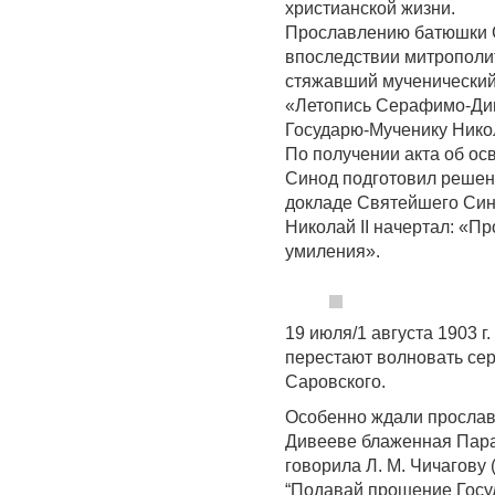
христианской жизни.
Прославлению батюшки 
впоследствии митрополит
стяжавший мученический
«Летопись Серафимо-Див
Государю-Мученику Нико
По получении акта об о
Синод подготовил решен
докладе Святейшего Син
Николай II начертал: «Пр
умиления».
19 июля/1 августа 1903 г
перестают волновать се
Саровского.
Особенно ждали прослав
Дивееве блаженная Пара
говорила Л. М. Чичагов
“Подавай прошение Госу