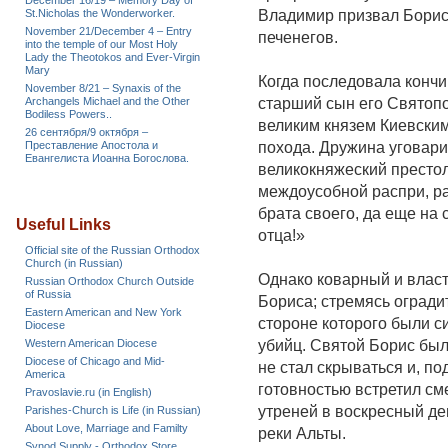
December 16/19 – Memory Day of
St.Nicholas the Wonderworker.
Владимир призвал Бориса
November 21/December 4 – Entry
печенегов.
into the temple of our Most Holy
Lady the Theotokos and Ever-Virgin
Mary
Когда последовала кончи
November 8/21 – Synaxis of the
Archangels Michael and the Other
старший сын его Святопо
Bodiless Powers..
великим князем Киевским
26 сентября/9 октября –
Преставление Апостола и
похода. Дружина уговари
Евангелиста Иоанна Богослова.
великокняжеский престол
междоусобной распри, ра
брата своего, да еще на 
Useful Links
отца!»
Official site of the Russian Orthodox
Church (in Russian)
Однако коварный и влас
Russian Orthodox Church Outside
of Russia
Бориса; стремясь огради
Eastern American and New York
стороне которого были с
Diocese
Western American Diocese
убийц. Святой Борис был
Diocese of Chicago and Mid-
не стал скрываться и, п
America
готовностью встретил сме
Pravoslavie.ru (in English)
утреней в воскресный де
Parishes-Church is Life (in Russian)
About Love, Marriage and Familty
реки Альты.
Synod Supply - Orthodox Store