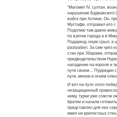
“Магомет IV, султан, во
нарушение Буджакского (и
войск при Хотине. Он, п
Мустафе, отправил его 
Подолию там давно живущ
по взятии города и в Мик
Подарецу, оную срыл, а 
разграбил. За сим чрез 
стан при Збараже, отправ
предводительством Нуред
нападение на короля и л
пути своем… Пурредин сул
пути, мечом и огнем пле
И вот на пути этого поб
незащищенный православ
нему, турки уже сожгли о
братии и начали готовить
представлял для них сер
имел ни крепостных стен