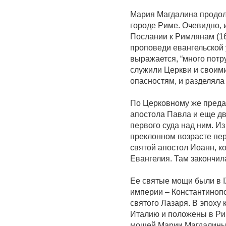
Мария Магдалина продол
городе Риме. Очевидно, 
Послании к Римлянам (16
проповеди евангельской 
выражается, “много потр
служили Церкви и своими
опасностям, и разделяла
По Церковному же преда
апостола Павла и еще дв
первого суда над ним. И
преклонном возрасте пер
святой апостол Иоанн, ко
Евангелия. Там закончил
Ее святые мощи были в I
империи – Константиноп
святого Лазаря. В эпоху
Италию и положены в Ри
мощей Марии Магдалины 