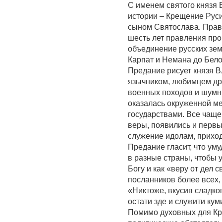
С именем святого князя 
истории – Крещение Руси
сыном Святослава. Прави
шесть лет правления про
объединение русских зем
Карпат и Немана до Бело
Предание рисует князя 
язычником, любимцем др
военных походов и шумн
оказалась окруженной м
государствами. Все чащ
веры, появились и первы
служение идолам, приход
Предание гласит, что ум
в разные страны, чтобы 
Богу и как «веру от дел 
посланников более всех, 
«Никтоже, вкусив сладког
остати зде и служити ку
Помимо духовных для Кр