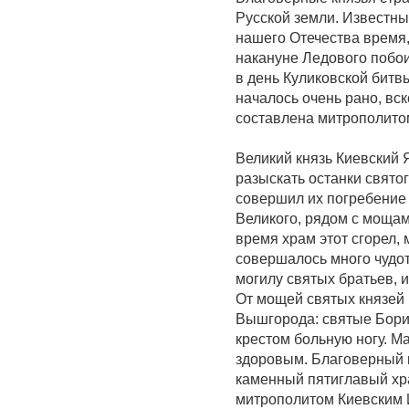
Русской земли. Известны
нашего Отечества время,
накануне Ледового побо
в день Куликовской битв
началось очень рано, вс
составлена митрополитом
Великий князь Киевский 
разыскать останки свято
совершил их погребение 
Великого, рядом с мощам
время храм этот сгорел,
совершалось много чудот
могилу святых братьев, 
От мощей святых князей 
Вышгорода: святые Борис
крестом больную ногу. М
здоровым. Благоверный 
каменный пятиглавый хр
митрополитом Киевским 