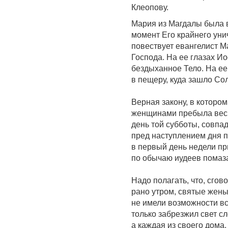
Клеопову.
Мария из Магдалы была в
момент Его крайнего уни
повествует евангелист М
Господа. На ее глазах И
бездыханное Тело. На ее
в пещеру, куда зашло С
Верная закону, в которо
женщинами пребыла весь
день той субботы, совпад
пред наступлением дня 
в первый день недели при
по обычаю иудеев помаз
Надо полагать, что, сгов
рано утром, святые жены
не имели возможности вст
только забрезжил свет с
а каждая из своего дома.