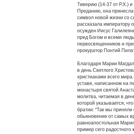
Тиверию (14-37 от Р.Х.) 
Преданию, она принесла 
символ новой жизни со с
рассказала императору о
осужден Иисус Галилеяни
пред Богом и всеми людь
первосвященников и при
прокуратор Понтий Пилат
Благодаря Марии Магдал
в день Светлого Христо
христианами всего мира.
уставе, написанном на п
монастыря святой Анаст
молитва, читаемая в ден
которой указывается, чт
братии: “Так мы приняли
обыкновение от самых вр
равноапостольная Мария
пример сего радостного