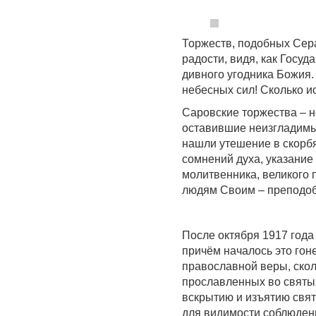
Торжеств, подобных Сер
радости, видя, как Госуд
дивного угодника Божия.
небесных сил! Сколько и
Саровские торжества – н
оставившие неизгладимый
нашли утешение в скорб
сомнений духа, указание 
молитвенника, великого 
людям Своим – преподо
После октября 1917 года
причём началось это гон
православной веры, скол
прославленных во святы
вскрытию и изъятию свя
для видимости соблюден