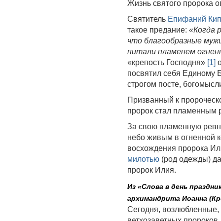
Жизнь святого пророка 
Святитель
Епифаний Кип
такое предание:
«Когда 
что благообразные мужи
питали пламенем огнен
«крепость Господня»
[1]
о
посвятил себя Единому Б
строгом посте, богомысл
Призванный к пророческ
пророк стал пламенным р
За свою пламенную ревно
небо живым в огненной к
восхождения пророка Или
милотью
(род одежды) да
пророк Илия.
Из «Слова в день праздн
архимандрита Иоанна (Кр
Сегодня, возлюбленные, 
ветхозаветных пророков,