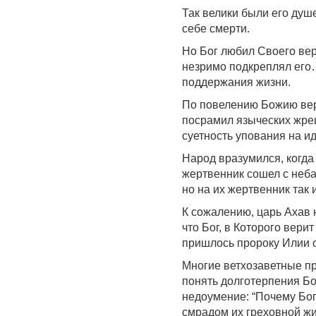
Так велики были его душ
себе смерти.
Но Бог любил Своего вер
незримо подкреплял его
поддержания жизни.
По повелению Божию верн
посрамил языческих жрец
суетность упования на и
Народ вразумился, когда
жертвенник сошел с неба
но на их жертвенник так 
К сожалению, царь Ахав 
что Бог, в Которого верит
пришлось пророку Илии о
Многие ветхозаветные пр
понять долготерпения Бо
недоумение: “Почему Бог
смрадом их греховной жи