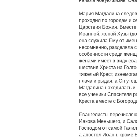
начала новую жизнь. Она
Мария Магдалина следова
проходил по городам и с
Царствия Божия. Вместе
Иоанной, женой Хузы (д
она служила Ему от имений 
несомненно, разделяла с
особенности среди женщи
женами имеет в виду ева
шествия Христа на Голго
тяжелый Крест, изнемога
плача и рыдая, а Он утеш
Магдалина находилась и 
все ученики Спасителя р
Креста вместе с Богород
Евангелисты перечисляют
Иакова Меньшего, и Сал
Господом от самой Галил
а апостол Иоанн, кроме 