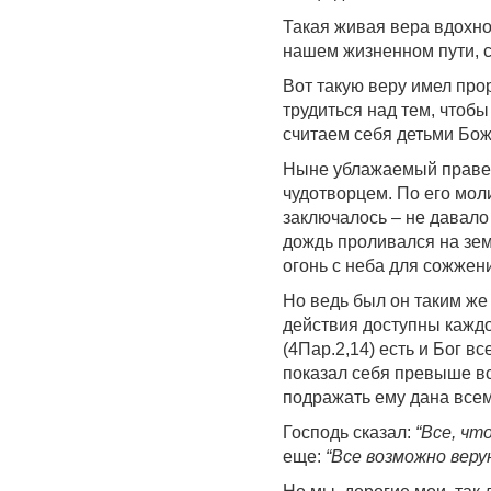
Такая живая вера вдохно
нашем жизненном пути, с
Вот такую веру имел про
трудиться над тем, чтоб
считаем себя детьми Бо
Ныне ублажаемый правед
чудотворцем. По его мол
заключалось – не давало
дождь проливался на зе
огонь с неба для сожжен
Но ведь был он таким же 
действия доступны кажд
(4Пар.2,14) есть и Бог в
показал себя превыше вс
подражать ему дана все
Господь сказал:
“Все, чт
еще:
“Все возможно вер