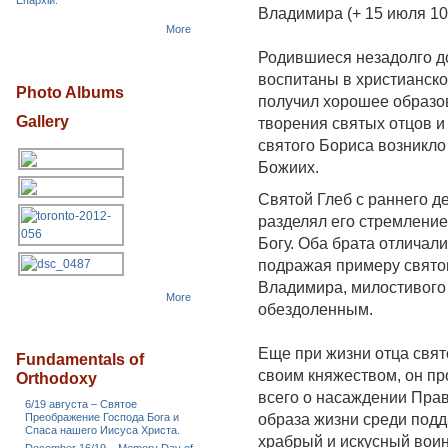
Епархіи.
Владимира (+ 15 июля 10
More
Родившиеся незадолго д
воспитаны в христианско
Photo Albums
получил хорошее образо
Gallery
творения святых отцов и
святого Бориса возникло
Божиих.
Святой Глеб с раннего д
разделял его стремление
Богу. Оба брата отличал
подражая примеру святог
Владимира, милостивого 
More
обездоленным.
Еще при жизни отца свят
Fundamentals of
своим княжеством, он пр
Orthodoxy
всего о насаждении Пра
6/19 августа – Святое
Преображение Господа Бога и
образа жизни среди подд
Спаса нашего Иисуса Христа.
храбрый и искусный воин