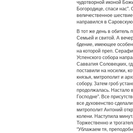
чудотворной иконой Бож
Богородице, спаси нас”.
величественное шествие
направился в Саровскую
В тот же день в обитель
Семьей и свитой. А веч
бдение, имеющее особенн
на которой преп. Серафи
Успенского собора напра
Савватия Соловецких, гд
поставили на носилки, к
князья, митрополит и ар
собору. Затем гроб уста
продолжалась. Настало 
Господне”. Все присутст
все духовенство сделал
митрополит Антоний откр
колени. Наступила мину
Торжественно и трогател
“Ублажаем тя, преподобн