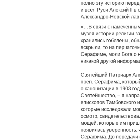
полно эту историю пере
и всея Руси Алексий II в
Александро-Невской лавр
«…В связи с намеченным 
музея истории религии з
хранились гобелены, обн
вскрыли, то на перчаточ
Серафиме, моли Бога о н
никакой другой информац
Святейший Патриарх Але
преп. Серафима, который
о канонизации в 1903 году
Святейшество, – я напра
епископов Тамбовского и
которые исследовали мо
осмотр, свидетельствова
мощей, которые им приш
появилась уверенность, 
Серафима. До передачи 