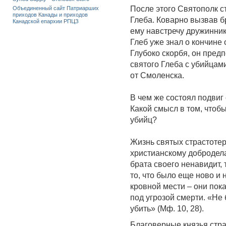
После этого Святополк с
Объединенный сайт Патриарших
приходов Канады и приходов
Глеба. Коварно вызвав б
Канадской епархии РПЦЗ
ему навстречу дружиннико
Глеб уже знал о кончине 
Глубоко скорбя, он предп
святого Глеба с убийцам
от Смоленска.
В чем же состоял подвиг
Какой смысл в том, чтобы
убийц?
Жизнь святых страстоте
христианскому добродела
брата своего ненавидит, 
то, что было еще ново и
кровной мести – они пока
под угрозой смерти. «Не
убить» (Мф. 10, 28).
Благоверные князья стра