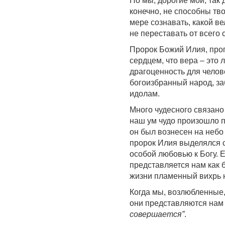
Но мы, дорогие мои, так 
конечно, не способны тв
мере сознавать, какой в
не переставать от всего 
Пророк Божий Илия, про
сердцем, что вера – это
драгоценность для челове
богоизбранный народ, за
идолам.
Много чудесного связан
наш ум чудо произошло п
он был вознесен на небо
пророк Илия выделялся 
особой любовью к Богу. Е
представляется нам как 
жизни пламенный вихрь н
Когда мы, возлюбленные,
они представляются нам
совершается”
.