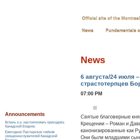
Official site of the Montre
News
Fundamentals o
News
6 августа/24 июля 
страстотерпцев Бо
07:00 PM
Announcements
Святые благоверные княз
Всѣмъ о.о. настоятелямъ приходовъ
Крещении – Роман и Дави
Канадской Епархiи.
канонизированные как Ру
Ежегодное Пастырское говѣніе
священнослужителей Канадской
Они были младшими сыно