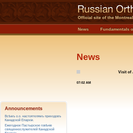
Official site of the Montre
News
Fundamentals o
News
Visit o
07:02 AM
Announcements
Всѣмъ о.о. настоятелямъ приходовъ
Канадской Епархiи.
Ежегодное Пастырское говѣніе
священнослужителей Канадской