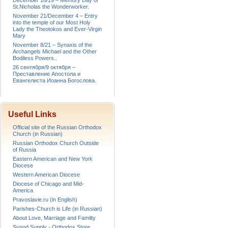
December 16/19 – Memory Day of
St.Nicholas the Wonderworker.
November 21/December 4 – Entry
into the temple of our Most Holy
Lady the Theotokos and Ever-Virgin
Mary
November 8/21 – Synaxis of the
Archangels Michael and the Other
Bodiless Powers..
26 сентября/9 октября –
Преставление Апостола и
Евангелиста Иоанна Богослова.
Useful Links
Official site of the Russian Orthodox
Church (in Russian)
Russian Orthodox Church Outside
of Russia
Eastern American and New York
Diocese
Western American Diocese
Diocese of Chicago and Mid-
America
Pravoslavie.ru (in English)
Parishes-Church is Life (in Russian)
About Love, Marriage and Familty
Synod Supply - Orthodox Store