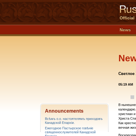
Officia
News
Ne
Светлое 
05:19 AM
В нынешнем
календарю.
Announcements
христиан и
Христа Спа
Всѣмъ о.о. настоятелямъ приходовъ
Канадской Епархiи.
Как крестн
вечная жиз
Ежегодное Пастырское говѣніе
священнослужителей Канадской
Воскресени