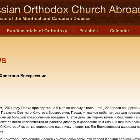
l site of the Montreal and Canadian Diocese
Fundamentals of Orthodoxy
Parishes
Calendar
ws
Христово Воскресение.
, 2024 году Пасха приходится на 5 мая по новому стилю, – т.е., 22 апреля по церков
 Праздник Светлого Христова Воскресения, Пасха, – главное событие года для право
 самый большой православный праздник. В этот день мы торжествуем избавление чер
сителя всего человечества от рабства диаволу и дарование нам жизни и вечного блаж
ой Христовой смертью совершено наше искупление, так Его Воскресением дарована н
нь.
е Христово – это основа и венец христианской веры, это первая и самая великая исти