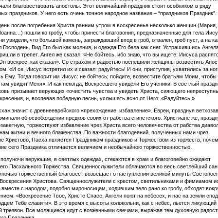
чали благовествовать апостолы. Этот величайший праздник стоит особняком в ряду
ых праздников. У него есть очень точное народное название – “праздников Праздник”.
день после погребения Христа ранним утром в воскресенье несколько женщин (Мария,
оанна…) пошли ко гробу, чтобы принести благовония, предназначенные для тела Иису
ни увидели, что большой камень, заграждавший вход в гроб, отвален, гроб пуст, а на к
л Господень. Вид Его был как молния, и одежда Его бела как снег. Устрашившись Ангела
ишли в трепет. Ангел же сказал: «Не бойтесь, ибо знаю, что вы ищете: Иисуса распято
 Он воскрес, как сказал». Со страхом и радостью поспешили женщины возвестить Апо
ом. «И се, Иисус встретил их и сказал: радуйтесь! И они, приступив, ухватились за ног
ь Ему. Тогда говорит им Иисус: не бойтесь; пойдите, возвестите братьям Моим, чтобы
 там увидят Меня». И как некогда, Воскресшего увидели Его ученики. В светлый праздн
овь призывает верующих «очистить чувства и увидеть Христа, сияющего непреступн
кресения, и, воспевая победную песнь, услышать ясно от Него: «Радуйтесь!»
ха» значит с древнееврейского «прехождение, избавление». Евреи, празднуя ветхоза
оминали об освобождении предков своих от рабства египетского. Христиане же, праздн
заветную, торжествуют избавление чрез Христа всего человечества от рабства диаво
нам жизни и вечного блаженства. По важности благодеяний, полученных нами чрез
е Христово, Пасха является Праздником праздников и Торжеством из торжеств, почем
ие сего Праздника отличается величием и необычайною торжественностью.
 полуночи верующие, в светлых одеждах, стекаются в храм и благоговейно ожидают
го Пасхального Торжества. Священнослужители облачаются во весь светлейший сан
ночью торжественный благовест возвещает о наступлении великой минуты Светонос
Воскресения Христова. Священнослужители с крестом, светильниками и фимиамом и
и вместе с народом, подобно мироносицам, ходившим зело рано ко гробу, обходят вокр
ением: «Воскресение Твое, Христе Спасе, Ангели поют на небесех, и нас на земли спо
дцем Тебе славити». В это время с высоты колокольни, как с небес, льется ликующий
 трезвон. Все молящиеся идут с возженными свечами, выражая тем духовную радост
го Праздника.