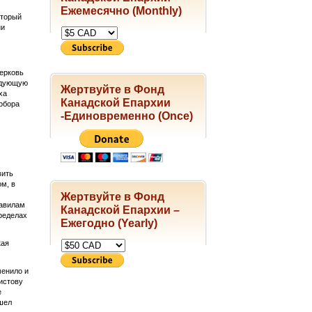
Ежемесячно (Monthly)
оторый
ни
Церковь
едующую
Жертвуйте в Фонд
ха
Канадской Епархии
собора
-Единовременно (Once)
вить
м, в
Жертвуйте в Фонд
равилам
Канадской Епархии –
ределах
Ежегодно (Yearly)
кая
менило и
истову
е
шел