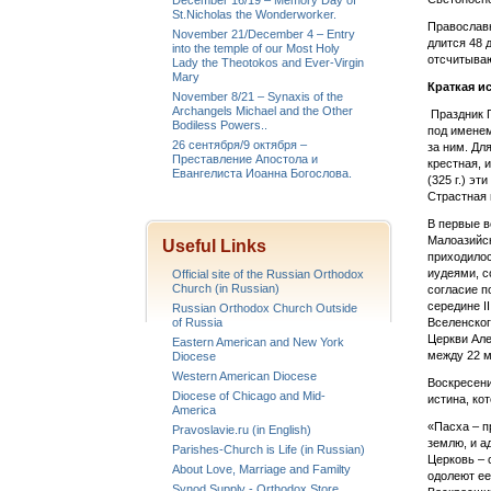
December 16/19 – Memory Day of
St.Nicholas the Wonderworker.
Православн
November 21/December 4 – Entry
длится 48 
into the temple of our Most Holy
отсчитываю
Lady the Theotokos and Ever-Virgin
Mary
Краткая
ис
November 8/21 – Synaxis of the
Archangels Michael and the Other
Праздник П
Bodiless Powers..
под имене
26 сентября/9 октября –
за ним. Дл
Преставление Апостола и
крестная, 
Евангелиста Иоанна Богослова.
(325 г.) э
Страстная 
В первые в
Малоазийск
Useful Links
приходилос
иудеями, с
Official site of the Russian Orthodox
Church (in Russian)
согласие п
середине I
Russian Orthodox Church Outside
of Russia
Вселенског
Церкви Але
Eastern American and New York
между 22 м
Diocese
Western American Diocese
Воскресени
Diocese of Chicago and Mid-
истина, ко
America
«Пасха – 
Pravoslavie.ru (in English)
землю, и а
Parishes-Church is Life (in Russian)
Церковь – 
About Love, Marriage and Familty
одолеют ее
Synod Supply - Orthodox Store