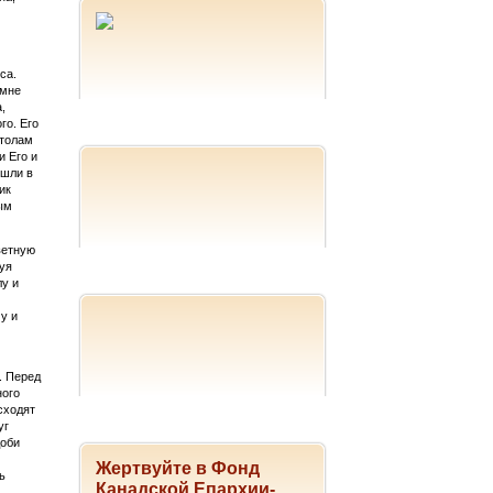
са.
амне
,
го. Его
столам
и Его и
 шли в
ик
ым
ветную
уя
лу и
у и
. Перед
ного
сходят
уг
доби
Жертвуйте в Фонд
ь
Канадской Епархии-