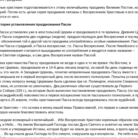
ые христиане подготавливаются к этому величайшему празднику Великим Постом, к
дней. Потом есть целая серия праздников связаны с Воскресением Христовым и все о
тся от него.
тория
установления
празднования
Пасхи
асхи установлен уже в апостольской Церкви и праздновался в те времена. Древняя 
м Пасхи соединяла две седмицы (недели): предшествующую дню Воскресе­ния и посл
я обозначения той и другой части праздника употреблялись особые наименования: Пас
или Пасха страданий, и Пасха воскресная, т.е. Пасха Воскресения. После Никейского 
ти на­именования считаются вышедшими из употребления и вводится новое название –
и Светлая седмицы, а сам день Воскресения назван Пасхой.
ека христианства Пасху праздновали не везде в одно и то же время. На Востоке, в
их Церквах, праздновали ее в 14-й день нисана (марта), на какой бы день седмицы не
ь это число. А Западная Церковь, по­читая неприличным праздновать Пасху вместе с
о­вершала ее в первый воскресный день после весеннего полнолуния. Попытка устано
о этому вопросу между Церквами была сделана при св. Поликарпе, епископе Смирнско
I века, но успехом но увенчалась. Два различных обычая существовали до Первого
о Собора (325 г.), на котором было вынесено постановление праздновать Пасху (по п
ксандрийской) повсеместно в первое воскресение после пасхального полнолуния, в п
арта и 25 апрели, чтобы христианская Пасха всегда праз­дновалась после иудейской.
е Христово – это основа и венец нашей веры Православной, это первая и самая вели
торую начали благовествовать апостолы.
праздник всемирный и величайший… Ибо Воскресение Христово коренным образом из
д, и Небо… На землю Воскресший Господь послал Духа Святого и освятил на земле Хр
столп и утверждение Истины, которая будет на земле до скончания века, и врата ада н
… Во ад сошла душа Господа по Его смерти, сокрушила ад и воскресла… На небо взо