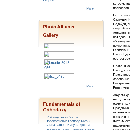
Епархіи.
которую на
православн
More
На третий 
Саломия, И
Подойдя, о
Photo Albums
сидит Анге
женщины пр
Gallery
нет здесь.
об увиденн
поклонилис
Галилею, и
Пасхи Церк
светом вос
Слово «Пас
Пасху, всп
Пасху ново
дарование 
Воскресени
More
Богослужен
Задолго до
наступающе
Fundamentals of
самою полу
Праздника 
Orthodoxy
из алтаря 
церкви с п
6/19 августа – Святое
Преображение Господа Бога и
чистым сер
Спаса нашего Иисуса Христа.
пасхальный
Светоносно