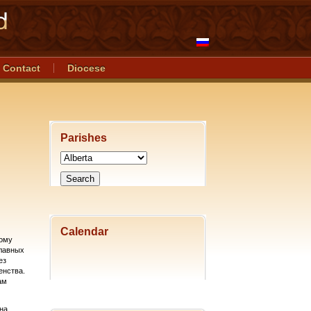
Contact
Diocese
Parishes
Calendar
ному
славных
ез
енства.
ам
на,