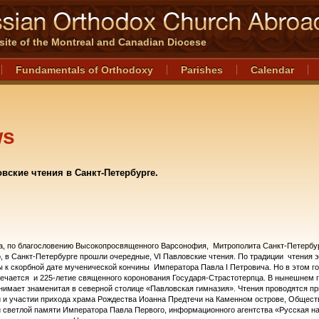
l site of the Montreal and Canadian Diocese
Fundamentals of Orthodoxy
Parishes
Calendar
ws
овские чтения в Санкт-Петербурге.
а, по благословению Высокопросвященного Варсонофия, Митрополита Санкт-Петербур
, в Санкт-Петербурге прошли очередные, VI Павловские чтения. По традиции чтения э
 к скорбной дате мученической кончины Императора Павла I Петровича. Но в этом го
ечается и 225-летие священного коронования Государя-Страстотерпца. В нынешнем 
нимает знаменитая в северной столице «Павловская гимназия». Чтения проводятся пр
 и участии прихода храма Рождества Иоанна Предтечи на Каменном острове, Общест
 светлой памяти Императора Павла Первого, информационного агентства «Русская н