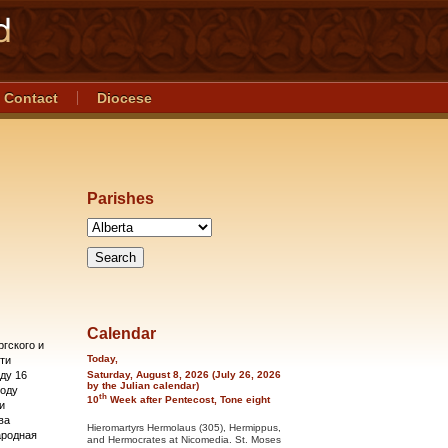
Contact
Diocese
Parishes
Calendar
гского и
Today,
ти
ду 16
Saturday, August 8, 2026 (July 26, 2026
by the Julian calendar)
году
th
10
Week after Pentecost, Tone eight
и
ва
Hieromartyrs Hermolaus (305), Hermippus,
ародная
and Hermocrates at Nicomedia. St. Moses