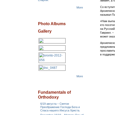
Епархіи.
линия», а 
Со вступи
More
Архиеписко
называл Па
«Нам выпал
Photo Albums
кто посети
на Русский
Gallery
Гавриил. –
может ока
Архиеписко
предложени
прославить
в поддержк
More
Fundamentals of
Orthodoxy
6/19 августа – Святое
Преображение Господа Бога и
Спаса нашего Иисуса Христа.