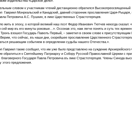
также издательства «Царское дело».
тельным словом к участникам чтений дистанционно обратился Высокопреосвященный
п Гавриил Монреальский и Канадский, давний сторонник прославления Царя-Рыцаря, 
вла Петровича А.С. Пушкин, в лике Царственных Страстотерпцев.
о жить в эпоху, о которой великий наш поэт Федор Иванович Тютчев некогда сказал: 
л сей мир въ его минуты роковые…». Осознав это, нам легче понять и суть тех времен,
 Тронъ взошел Государь Павелъ Первый, – заметил в своем слове к присутствующим
 Верим, что сейчас, въ наши дни, скорейшее прославление Царственного Страстотерп
заться решающим событием в определении судьбы нашего Отечества.».
п Гавриил также сообщил, что им уже было представлено на суждение Архиерейского
е обратиться к Святейшему Патриарху и Собору Русской Православной Церкви с пр
 благоверного Государя Павла Петровича въ лике Страстотерпцев. Члены Синода выс
у этого предложения.