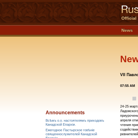
Officia
News
Ne
VII Павл
07:55 AM
24-25 март
Ладожского
Announcements
приурочены
апреля отм
Всѣмъ о.о. настоятелямъ приходовъ
Канадской Епархiи.
чтения при
содействии
Ежегодное Пастырское говѣніе
священнослужителей Канадской
ревнителей