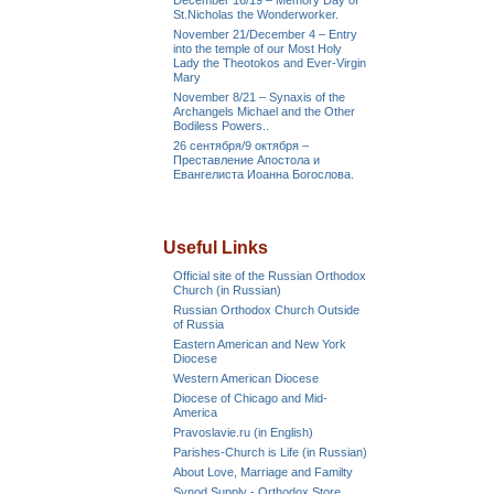
December 16/19 – Memory Day of
St.Nicholas the Wonderworker.
November 21/December 4 – Entry
into the temple of our Most Holy
Lady the Theotokos and Ever-Virgin
Mary
November 8/21 – Synaxis of the
Archangels Michael and the Other
Bodiless Powers..
26 сентября/9 октября –
Преставление Апостола и
Евангелиста Иоанна Богослова.
Useful Links
Official site of the Russian Orthodox
Church (in Russian)
Russian Orthodox Church Outside
of Russia
Eastern American and New York
Diocese
Western American Diocese
Diocese of Chicago and Mid-
America
Pravoslavie.ru (in English)
Parishes-Church is Life (in Russian)
About Love, Marriage and Familty
Synod Supply - Orthodox Store