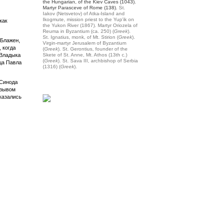
the Hungarian, of the Kiev Caves (1043).
Martyr Parasceve of Rome (138).
St.
Iakov (Netsvetov) of Atka-Island and
Ikogmute, mission priest to the Yup'ik on
как
the Yukon River (1867).
Martyr Oriozela of
Reuma in Byzantium (ca. 250) (
Greek
).
St. Ignatius, monk, of Mt. Stirion (
Greek
).
«Блажен,
Virgin-martyr Jerusalem of Byzantium
 когда
(
Greek
).
St. Gerontius, founder of the
 Владыка
Skete of St. Anne, Mt. Athos (13th c.)
(
Greek
).
St. Sava III, archbishop of Serbia
ца Павла
(1316) (
Greek
).
 Синода
изывом
казались